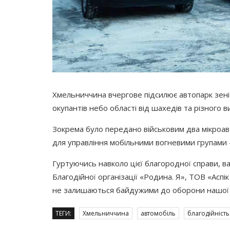
Хмельниччина вчергове підсилює автопарк зені
окупантів небо області від шахедів та різного в
Зокрема було передано військовим два мікроав
для управління мобільними вогневими групами 
Гуртуючись навколо цієї благородної справи, 
Благодійної організації
«Родина
. Я», ТОВ
«Аспік
не залишаються байдужими до оборони нашої 
ТЕГИ:
Хмельниччина
автомобіль
благодійність