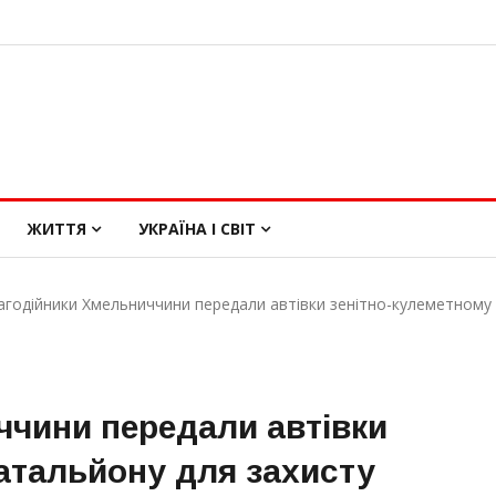
ЖИТТЯ
УКРАЇНА І СВІТ
агодійники Хмельниччини передали автівки зенітно-кулеметному 
ччини передали автівки
атальйону для захисту