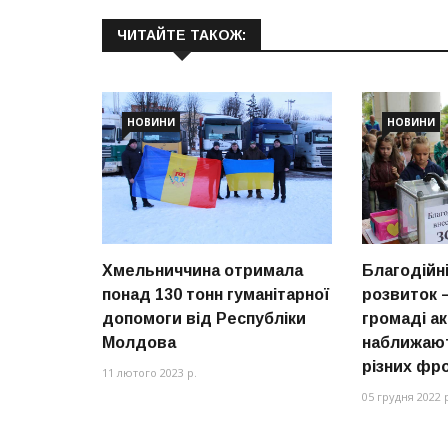
ЧИТАЙТЕ ТАКОЖ:
НОВИНИ
НОВИНИ
Хмельниччина отримала
Благодійні
понад 130 тонн гуманітарної
розвиток –
допомоги від Республіки
громаді а
Молдова
наближают
різних фр
11 лютого 2023 р.
05 грудня 2022 