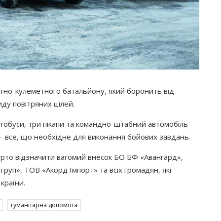
тно-кулеметного батальйону, який боронить від
иду повітряних цілей.
тобуси, три пікапи та командно-штабний автомобіль
– все, що необхідне для виконання бойових завдань.
варто відзначити вагомий внесок БО БФ
«Авангард
»,
груп», ТОВ
«Акорд
Імпорт» та всіх громадян, які
країни.
гуманітарна допомога