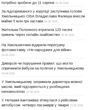
потрібно зробити до 11 серпня
06.08.2026
За підозрюваного у корупції заступника голови
Хмельницької ОВА Владислава Фалюша внесли
майже 5 млн грн застави
06.08.2026
Жителька Полонного втратила 123 тисячі
гривень через онлайн-знайомство
06.08.2026
На Хмельниччині відкрили пересувну
фотовиставку «Не народжені для війни»
04.08.2026
Диверсія чи порушення правил: що могло
спричинити вибухи на полігоні у Хмельницькому
04.08.2026
У Хмельницькому затримали директора мовної
школи, який підозрюється у розбещенні
неповнолітніх
04.08.2026
У Нетішині вантажівка зіткнулася з рейсовим
автобусом: четверо пасажирів у лікарні
03.08.2026