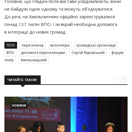
Головне, що глядачі після вистави усвідомлюють: вони
не байдужі одне одному та можуть об’єднуватися.
До речі, на Хмельниччині офіційно зареєструвалися
понад 137 тисяч ВПО. І їм вкрай необхідна допомога
в інтеграції до нових громад.
ТЕГИ:
переселенці
волонтери
громадські організації
ВПО
допомога переселенцям
Сергій Яцковський
форум-
театр
Хмельницький
ЧИТАЙТЕ ТАКОЖ:
НОВИНИ