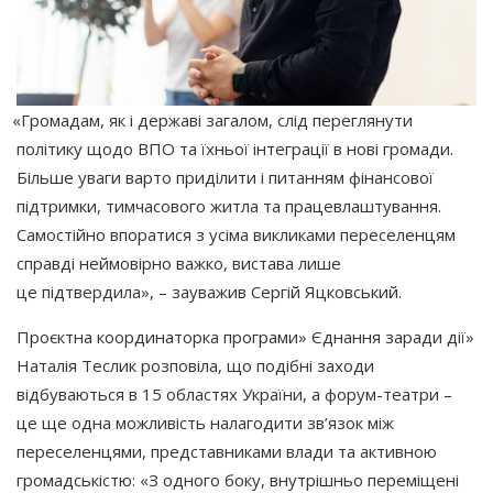
«Громадам
, як і державі загалом, слід переглянути
політику щодо ВПО та їхньої інтеграції в нові громади.
Більше уваги варто приділити і питанням фінансової
підтримки, тимчасового житла та працевлаштування.
Самостійно впоратися з усіма викликами переселенцям
справді неймовірно важко, вистава лише
це підтвердила», – зауважив Сергій Яцковський.
Проєктна координаторка програми» Єднання заради дії»
Наталія Теслик розповіла, що подібні заходи
відбуваються в 15 областях України, а форум-театри –
це ще одна можливість налагодити зв’язок між
переселенцями, представниками влади та активною
громадськістю:
«З
одного боку, внутрішньо переміщені