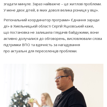
згадати минуле. Зараз найважче – це житлові проблеми.
У мене двоє дітей, в яких доволі велика різниця у віці».
Регіональний координатор програми» Єднання заради
дії» в Хмельницькій області Сергій Яцковський каже,
що постановка не залишила глядачів байдужими, вони
активно долучалися до обговорень, висловлювали слова
підтримки ВПО та вдячність за нагадування
про актуальні для переселенців проблеми.