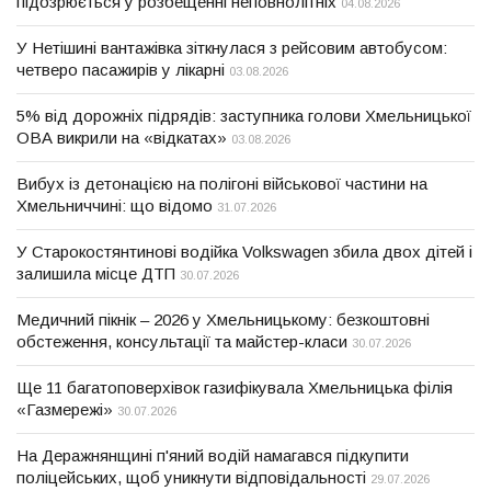
підозрюється у розбещенні неповнолітніх
04.08.2026
У Нетішині вантажівка зіткнулася з рейсовим автобусом:
четверо пасажирів у лікарні
03.08.2026
5% від дорожніх підрядів: заступника голови Хмельницької
ОВА викрили на «відкатах»
03.08.2026
Вибух із детонацією на полігоні військової частини на
Хмельниччині: що відомо
31.07.2026
У Старокостянтинові водійка Volkswagen збила двох дітей і
залишила місце ДТП
30.07.2026
Медичний пікнік – 2026 у Хмельницькому: безкоштовні
обстеження, консультації та майстер-класи
30.07.2026
Ще 11 багатоповерхівок газифікувала Хмельницька філія
«Газмережі»
30.07.2026
На Деражнянщині п'яний водій намагався підкупити
поліцейських, щоб уникнути відповідальності
29.07.2026