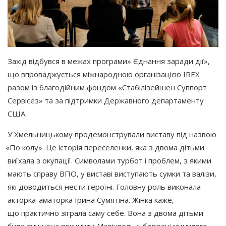
Захід відбувся в межах програми» Єднання заради дії»,
що впроваджується міжнародною організацією IREX
разом із благодійним фондом
«Стабілізейшен
Суппорт
Сервісез» та за підтримки Державного департаменту
США​​​.​​
У Хмельницькому продемонстрували виставу під назвою
«По
колу». Це історія переселенки, яка з двома дітьми
виїхала з окупації. Символами турбот і проблем, з якими
мають справу ВПО, у виставі виступають сумки та валізи,
які доводиться нести героїні. Головну роль виконала
акторка-аматорка Ірина Сумятіна. Жінка каже,
що практично зіграла саму себе. Вона з двома дітьми
була змушена покинути Маріуполь у березні минулого