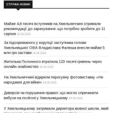
СТРІЧКА НОВИН
Майже 4,6 тисячі вступників на Хмельниччині отримали
рекомендації до зарахування: що потрібно зробити до 11
серпня
06.08.2026
За підозрюваного у корупції заступника голови
Хмельницької ОВА Владислава Фалюша внесли майже 5
млн грн застави
06.08.2026
Жителька Полонного втратила 123 тисячі гривень через
онлайн-знайомство
06.08.2026
На Хмельниччині відкрили пересувну фотовиставку «Не
народжені для війни»
04.08.2026
Диверсія чи порушення правил: що могло спричинити
вибухи на полігоні у Хмельницькому
04.08.2026
У Хмельницькому затримали директора мовної школи, який