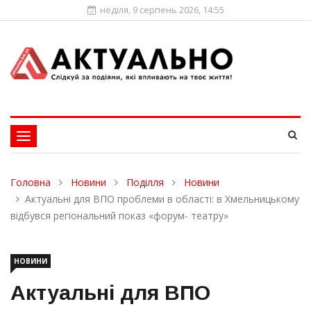
неділя, 9 серпень 2026, 14:55
Toggle
navigation
Головна
Новини
Поділля
Новини
Актуальні для ВПО проблеми в області: в Хмельницькому
відбувся регіональний показ «форум- театру»
НОВИНИ
Актуальні для ВПО