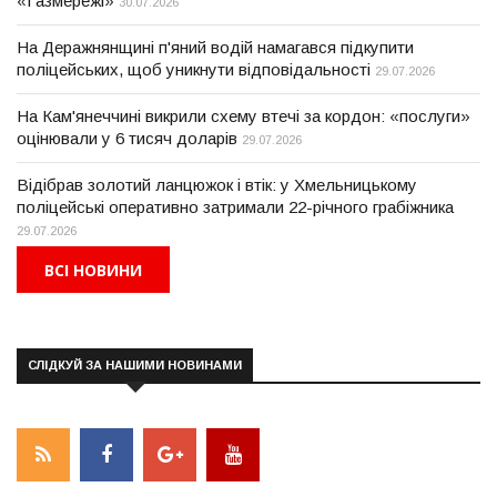
«Газмережі»
30.07.2026
На Деражнянщині п'яний водій намагався підкупити
поліцейських, щоб уникнути відповідальності
29.07.2026
На Кам'янеччині викрили схему втечі за кордон: «послуги»
оцінювали у 6 тисяч доларів
29.07.2026
Відібрав золотий ланцюжок і втік: у Хмельницькому
поліцейські оперативно затримали 22-річного грабіжника
29.07.2026
ВСІ НОВИНИ
СЛІДКУЙ ЗА НАШИМИ НОВИНАМИ