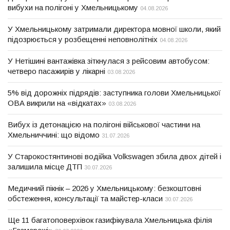
вибухи на полігоні у Хмельницькому
04.08.2026
У Хмельницькому затримали директора мовної школи, який
підозрюється у розбещенні неповнолітніх
04.08.2026
У Нетішині вантажівка зіткнулася з рейсовим автобусом:
четверо пасажирів у лікарні
03.08.2026
5% від дорожніх підрядів: заступника голови Хмельницької
ОВА викрили на «відкатах»
03.08.2026
Вибух із детонацією на полігоні військової частини на
Хмельниччині: що відомо
31.07.2026
У Старокостянтинові водійка Volkswagen збила двох дітей і
залишила місце ДТП
30.07.2026
Медичний пікнік – 2026 у Хмельницькому: безкоштовні
обстеження, консультації та майстер-класи
30.07.2026
Ще 11 багатоповерхівок газифікувала Хмельницька філія