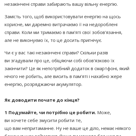
незакінчені справи забирають вашу вільну енергію.
Замість того, щоб використовувати енергію на щось
корисне, ми даремно витрачаємо її на недороблені
справи. Коли ми тримаємо в пам'яті свої зобов'язання,
але не виконуємо їх, то це досить пригнічує.
Чи є у вас такі незакінчені справи? Скільки разів
ви згадували про це, обіцяючи собі обов'язково їх
закінчити? Це як непотрібний додаток в смартфоні, який
нічого не робить, але висить в пам'яті і нахабно жере
енергію, розряджаючи акумулятор.
Як доводити почате до кінця?
1 Подумайте, чи потрібно це робити.
Може,
ви хочете себе змусити робити те,
що вам непритаманне. Ну не ваше це діло, немає ніякого
бажання цим займатися. Якщо ви можете без шкоди