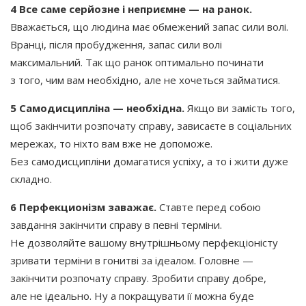
4 Все саме серйозне і неприємне — на ранок.
Вважається, що людина має обмежений запас сили волі.
Вранці, після пробудження, запас сили волі
максимальний. Так що ранок оптимально починати
з того, чим вам необхідно, але не хочеться займатися.
5 Самодисципліна — необхідна.
Якщо ви замість того,
щоб закінчити розпочату справу, зависаєте в соціальних
мережах, то ніхто вам вже не допоможе.
Без самодисципліни домагатися успіху, а то і жити дуже
складно.
6 Перфекционізм заважає.
Ставте перед собою
завдання закінчити справу в певні терміни.
Не дозволяйте вашому внутрішньому перфекціоністу
зривати терміни в гонитві за ідеалом. Головне —
закінчити розпочату справу. Зробити справу добре,
але не ідеально. Ну а покращувати ії можна буде