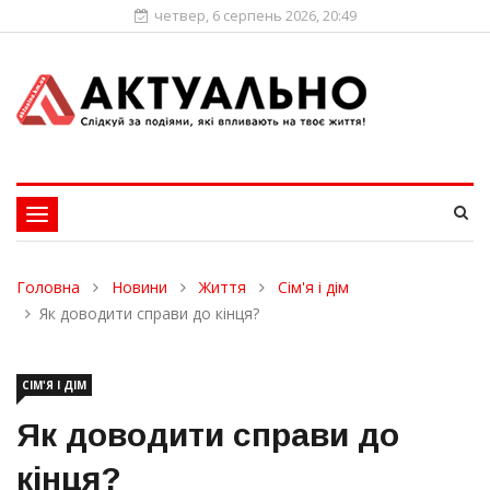
четвер, 6 серпень 2026, 20:49
Toggle
navigation
Головна
Новини
Життя
Сім'я і дім
Як доводити справи до кінця?
СІМ'Я І ДІМ
Як доводити справи до
кінця?