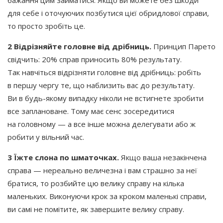
для себе і оточуючих позбутися цієї обридлової справи,
то просто зробіть це.
2 Відрізняйте головне від дрібниць.
Принцип Парето
свідчить: 20% справ приносить 80% результату.
Так навчіться відрізняти головне від дрібниць: робіть
в першу чергу те, що наблизить вас до результату.
Ви в будь-якому випадку ніколи не встигнете зробити
все заплановане. Тому має сенс зосередитися
на головному — а все інше можна делегувати або ж
робити у вільний час.
3 Їжте слона по шматочках.
Якщо ваша незакінчена
справа — нереально величезна і вам страшно за неї
братися, то розбийте цю велику справу на кілька
маленьких. Виконуючи крок за кроком маленькі справи,
ви самі не помітите, як завершите велику справу.