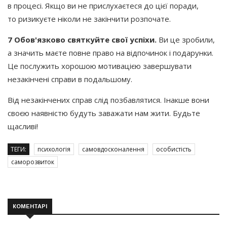
в процесі. Якщо ви не прислухаєтеся до цієї поради,
то ризикуєте ніколи не закінчити розпочате.
7 Обов'язково святкуйте свої успіхи.
Ви це зробили,
а значить маєте повне право на відпочинок і подарунки.
Це послужить хорошою мотивацією завершувати
незакінчені справи в подальшому.
Від незакінчених справ слід позбавлятися. Інакше вони
своєю наявністю будуть заважати нам жити. Будьте
щасливі!
ТЕГИ:
психологія
самовдосконалення
особистість
саморозвиток
КОМЕНТАРІ