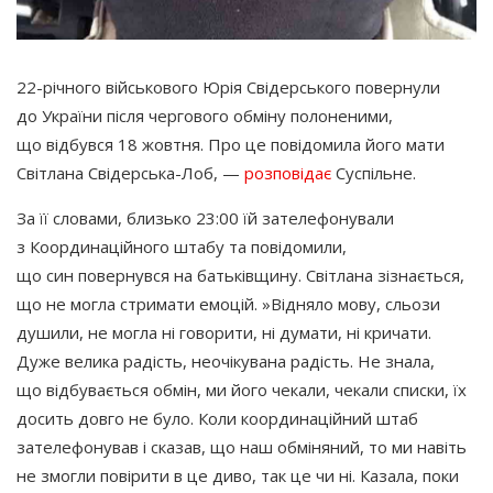
22-річного військового Юрія Свідерського повернули
до України після чергового обміну полоненими,
що відбувся 18 жовтня. Про це повідомила його мати
Світлана Свідерська-Лоб, —
розповідає
Суспільне.
За її словами, близько 23:00 їй зателефонували
з Координаційного штабу та повідомили,
що син повернувся на батьківщину. Світлана зізнається,
що не могла стримати емоцій.
»Відняло мову, сльози
душили, не могла ні говорити, ні думати, ні кричати.
Дуже велика радість, неочікувана радість. Не знала,
що відбувається обмін, ми його чекали, чекали списки, їх
досить довго не було. Коли координаційний штаб
зателефонував і сказав, що наш обміняний, то ми навіть
не змогли повірити в це диво, так це чи ні. Казала, поки