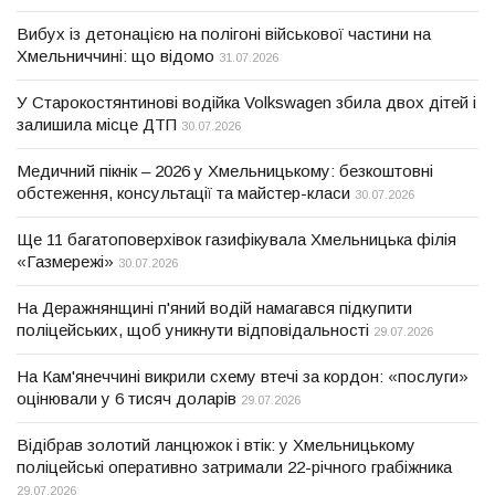
Вибух із детонацією на полігоні військової частини на
Хмельниччині: що відомо
31.07.2026
У Старокостянтинові водійка Volkswagen збила двох дітей і
залишила місце ДТП
30.07.2026
Медичний пікнік – 2026 у Хмельницькому: безкоштовні
обстеження, консультації та майстер-класи
30.07.2026
Ще 11 багатоповерхівок газифікувала Хмельницька філія
«Газмережі»
30.07.2026
На Деражнянщині п'яний водій намагався підкупити
поліцейських, щоб уникнути відповідальності
29.07.2026
На Кам'янеччині викрили схему втечі за кордон: «послуги»
оцінювали у 6 тисяч доларів
29.07.2026
Відібрав золотий ланцюжок і втік: у Хмельницькому
поліцейські оперативно затримали 22-річного грабіжника
29.07.2026