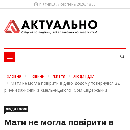
п'ятниця, 7 серпень 2026, 18:35
Toggle
navigation
Головна
Новини
Життя
Люди і долі
Мати не могла повірити в диво: додому повернувся 22-
річний захисник із Хмельницького Юрій Свідерський
ЛЮДИ І ДОЛІ
Мати не могла повірити в