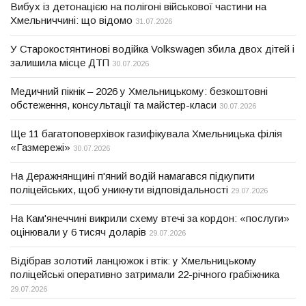
Вибух із детонацією на полігоні військової частини на
Хмельниччині: що відомо
31.07.2026
У Старокостянтинові водійка Volkswagen збила двох дітей і
залишила місце ДТП
30.07.2026
Медичний пікнік – 2026 у Хмельницькому: безкоштовні
обстеження, консультації та майстер-класи
30.07.2026
Ще 11 багатоповерхівок газифікувала Хмельницька філія
«Газмережі»
30.07.2026
На Деражнянщині п'яний водій намагався підкупити
поліцейських, щоб уникнути відповідальності
29.07.2026
На Кам'янеччині викрили схему втечі за кордон: «послуги»
оцінювали у 6 тисяч доларів
29.07.2026
Відібрав золотий ланцюжок і втік: у Хмельницькому
поліцейські оперативно затримали 22-річного грабіжника
29.07.2026