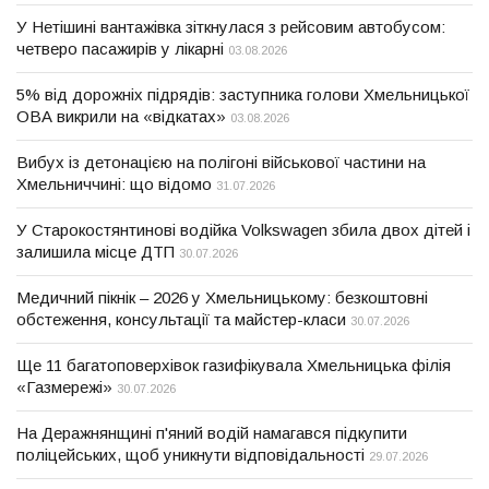
У Нетішині вантажівка зіткнулася з рейсовим автобусом:
четверо пасажирів у лікарні
03.08.2026
5% від дорожніх підрядів: заступника голови Хмельницької
ОВА викрили на «відкатах»
03.08.2026
Вибух із детонацією на полігоні військової частини на
Хмельниччині: що відомо
31.07.2026
У Старокостянтинові водійка Volkswagen збила двох дітей і
залишила місце ДТП
30.07.2026
Медичний пікнік – 2026 у Хмельницькому: безкоштовні
обстеження, консультації та майстер-класи
30.07.2026
Ще 11 багатоповерхівок газифікувала Хмельницька філія
«Газмережі»
30.07.2026
На Деражнянщині п'яний водій намагався підкупити
поліцейських, щоб уникнути відповідальності
29.07.2026