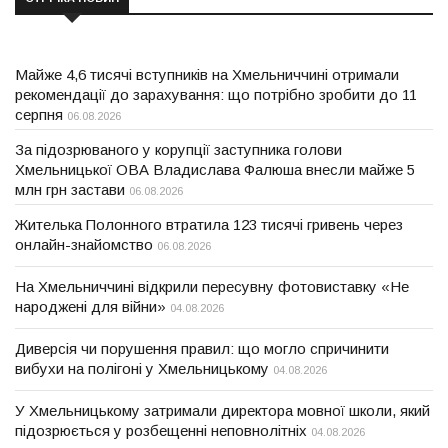
Майже 4,6 тисячі вступників на Хмельниччині отримали
рекомендації до зарахування: що потрібно зробити до 11
серпня
06.08.2026
За підозрюваного у корупції заступника голови
Хмельницької ОВА Владислава Фалюша внесли майже 5
млн грн застави
06.08.2026
Жителька Полонного втратила 123 тисячі гривень через
онлайн-знайомство
06.08.2026
На Хмельниччині відкрили пересувну фотовиставку «Не
народжені для війни»
04.08.2026
Диверсія чи порушення правил: що могло спричинити
вибухи на полігоні у Хмельницькому
04.08.2026
У Хмельницькому затримали директора мовної школи, який
підозрюється у розбещенні неповнолітніх
04.08.2026