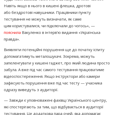
Навіть якщо в нього в кишені флешка, дротові
або бездротові навушники. Працівники пункту
тестування не можуть визначати, як саме
цим користувалися, чи підключали до чогось», —
пояснила
Вакуленко в інтерв’ю видання
«Українська
правда».
Виявляти потенційні порушення ще до початку іспиту
допомагатимуть металошукачі. Зокрема, можуть
запеленгувати у кишені гаджет, про який людина просто
забула. А вже під час самого тестування працюватиме
відеоспостереження. Якщо інструктори або камери
зафіксують порушення вже під час тесту — учасника
одразу виведуть з аудиторії.
— Завжди є уповноважені фахівці Українського центру,
які спостерігають за тим, що відбувається в аудиторії
тестування. Це додаткова пара очей, яка допомагає