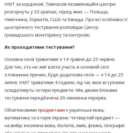
НМТ за кордоном. Тимчасові екзаменаційні центри
розгорнуть у 33 країнах, серед яких — Польща,
Німеччина, Хорватія, США та Канада. Про всі особливості
цьогорічного тестування розповідає Центр
громадського моніторингу та контролю.
Як проходитиме тестування?
Основна сесія триватиме з 14 травня до 25 червня.
Для тих, хто не зміг взяти участь в основній сесії
з поважних причин, буде додаткова сесія — з 14 до 25
липня. НМТ триватиме 4 години, під час яких вступники
складатимуть чотири предмети. Між двома блоками
тестування передбачена 20-хвилинна перерва.
Обов’язковими
предметами
є українська мова,
математика та історія України. Четвертий предмет —
на вибір: іноземна мова, біологія, хімія, фізика, географія
або українська література. Усього учасники мають