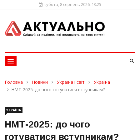
субота, 8 серпень 2026, 13:25
Toggle
navigation
Головна
Новини
Україна і світ
Україна
НМТ-2025: до чого готуватися вступникам?
УКРАЇНА
НМТ-2025: до чого
готуватися вступникам?