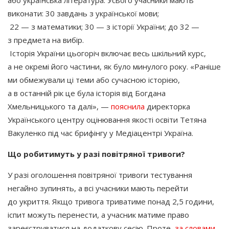
виконати: 30 завдань з української мови;
22 — з математики; 30 — з історії України; до 32 —
з предмета на вибір.
Історія України цьогоріч включає весь шкільний курс,
а не окремі його частини, як було минулого року.
«Раніше
ми обмежували ці теми або сучасною історією,
а в останній рік це була історія від Богдана
Хмельницького та далі», —
пояснила
директорка
Українського центру оцінювання якості освіти Тетяна
Вакуленко під час брифінгу у Медіацентрі Україна.
Що робитимуть у разі повітряної тривоги?
У разі оголошення повітряної тривоги тестування
негайно зупинять, а всі учасники мають перейти
до укриття. Якщо тривога триватиме понад 2,5 години,
іспит можуть перенести, а учасник матиме право
зареєструватися на додаткову сесію. Проте,
за словами