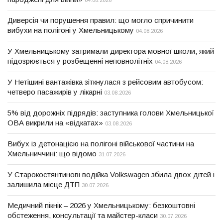
04.08.2026
Диверсія чи порушення правил: що могло спричинити
вибухи на полігоні у Хмельницькому
04.08.2026
У Хмельницькому затримали директора мовної школи, який
підозрюється у розбещенні неповнолітніх
04.08.2026
У Нетішині вантажівка зіткнулася з рейсовим автобусом:
четверо пасажирів у лікарні
03.08.2026
5% від дорожніх підрядів: заступника голови Хмельницької
ОВА викрили на «відкатах»
03.08.2026
Вибух із детонацією на полігоні військової частини на
Хмельниччині: що відомо
31.07.2026
У Старокостянтинові водійка Volkswagen збила двох дітей і
залишила місце ДТП
30.07.2026
Медичний пікнік – 2026 у Хмельницькому: безкоштовні
обстеження, консультації та майстер-класи
30.07.2026