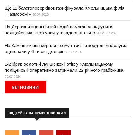
Ще 11 багатоповерхівок газифікувала Хмельницька філія
«Газмережі»
30.07.2026
На Деражнянщині п'яний водій намагався підкупити
поліцейських, щоб уникнути відповідальності
29.07.2026
На Кам'янеччині викрили схему втечі за кордон: «послуги»
оцінювали у 6 тисяч доларів
29.07.2026
Відібрав золотий ланцюжок і втік: у Хмельницькому
поліцейські оперативно затримали 22-річного грабіжника
29.07.2026
ВСІ НОВИНИ
СЛІДКУЙ ЗА НАШИМИ НОВИНАМИ