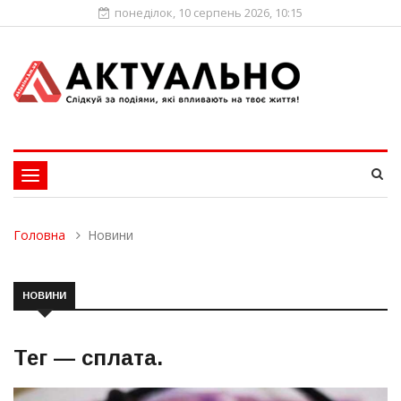
понеділок, 10 серпень 2026, 10:15
Toggle
navigation
Головна
Новини
НОВИНИ
Тег —
сплата
.