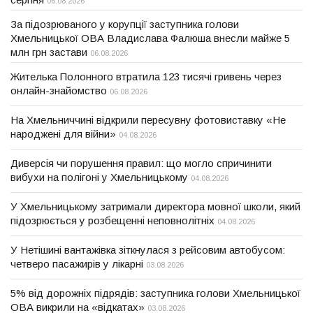
06.08.2026
За підозрюваного у корупції заступника голови
Хмельницької ОВА Владислава Фалюша внесли майже 5
млн грн застави
06.08.2026
Жителька Полонного втратила 123 тисячі гривень через
онлайн-знайомство
06.08.2026
На Хмельниччині відкрили пересувну фотовиставку «Не
народжені для війни»
04.08.2026
Диверсія чи порушення правил: що могло спричинити
вибухи на полігоні у Хмельницькому
04.08.2026
У Хмельницькому затримали директора мовної школи, який
підозрюється у розбещенні неповнолітніх
04.08.2026
У Нетішині вантажівка зіткнулася з рейсовим автобусом:
четверо пасажирів у лікарні
03.08.2026
5% від дорожніх підрядів: заступника голови Хмельницької
ОВА викрили на «відкатах»
03.08.2026