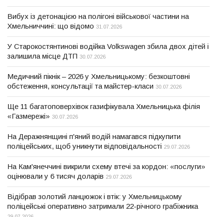
Вибух із детонацією на полігоні військової частини на
Хмельниччині: що відомо
31.07.2026
У Старокостянтинові водійка Volkswagen збила двох дітей і
залишила місце ДТП
30.07.2026
Медичний пікнік – 2026 у Хмельницькому: безкоштовні
обстеження, консультації та майстер-класи
30.07.2026
Ще 11 багатоповерхівок газифікувала Хмельницька філія
«Газмережі»
30.07.2026
На Деражнянщині п'яний водій намагався підкупити
поліцейських, щоб уникнути відповідальності
29.07.2026
На Кам'янеччині викрили схему втечі за кордон: «послуги»
оцінювали у 6 тисяч доларів
29.07.2026
Відібрав золотий ланцюжок і втік: у Хмельницькому
поліцейські оперативно затримали 22-річного грабіжника
29.07.2026