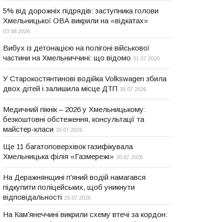
5% від дорожніх підрядів: заступника голови
Хмельницької ОВА викрили на «відкатах»
03.08.2026
Вибух із детонацією на полігоні військової
частини на Хмельниччині: що відомо
31.07.2026
У Старокостянтинові водійка Volkswagen збила
двох дітей і залишила місце ДТП
30.07.2026
Медичний пікнік – 2026 у Хмельницькому:
безкоштовні обстеження, консультації та
майстер-класи
30.07.2026
Ще 11 багатоповерхівок газифікувала
Хмельницька філія «Газмережі»
30.07.2026
На Деражнянщині п'яний водій намагався
підкупити поліцейських, щоб уникнути
відповідальності
29.07.2026
На Кам'янеччині викрили схему втечі за кордон: