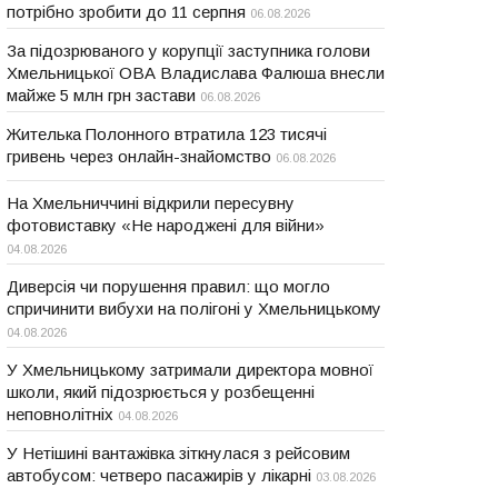
потрібно зробити до 11 серпня
06.08.2026
За підозрюваного у корупції заступника голови
Хмельницької ОВА Владислава Фалюша внесли
майже 5 млн грн застави
06.08.2026
Жителька Полонного втратила 123 тисячі
гривень через онлайн-знайомство
06.08.2026
На Хмельниччині відкрили пересувну
фотовиставку «Не народжені для війни»
04.08.2026
Диверсія чи порушення правил: що могло
спричинити вибухи на полігоні у Хмельницькому
04.08.2026
У Хмельницькому затримали директора мовної
школи, який підозрюється у розбещенні
неповнолітніх
04.08.2026
У Нетішині вантажівка зіткнулася з рейсовим
автобусом: четверо пасажирів у лікарні
03.08.2026