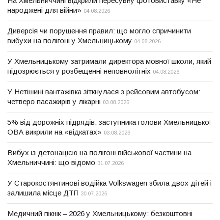
На Хмельниччині відкрили пересувну фотовиставку «Не
народжені для війни»
04.08.2026
Диверсія чи порушення правил: що могло спричинити
вибухи на полігоні у Хмельницькому
04.08.2026
У Хмельницькому затримали директора мовної школи, який
підозрюється у розбещенні неповнолітніх
04.08.2026
У Нетішині вантажівка зіткнулася з рейсовим автобусом:
четверо пасажирів у лікарні
03.08.2026
5% від дорожніх підрядів: заступника голови Хмельницької
ОВА викрили на «відкатах»
03.08.2026
Вибух із детонацією на полігоні військової частини на
Хмельниччині: що відомо
31.07.2026
У Старокостянтинові водійка Volkswagen збила двох дітей і
залишила місце ДТП
30.07.2026
Медичний пікнік – 2026 у Хмельницькому: безкоштовні