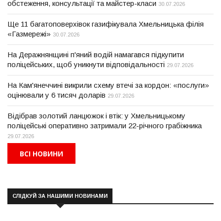
обстеження, консультації та майстер-класи
30.07.2026
Ще 11 багатоповерхівок газифікувала Хмельницька філія
«Газмережі»
30.07.2026
На Деражнянщині п'яний водій намагався підкупити
поліцейських, щоб уникнути відповідальності
29.07.2026
На Кам'янеччині викрили схему втечі за кордон: «послуги»
оцінювали у 6 тисяч доларів
29.07.2026
Відібрав золотий ланцюжок і втік: у Хмельницькому
поліцейські оперативно затримали 22-річного грабіжника
29.07.2026
ВСІ НОВИНИ
СЛІДКУЙ ЗА НАШИМИ НОВИНАМИ