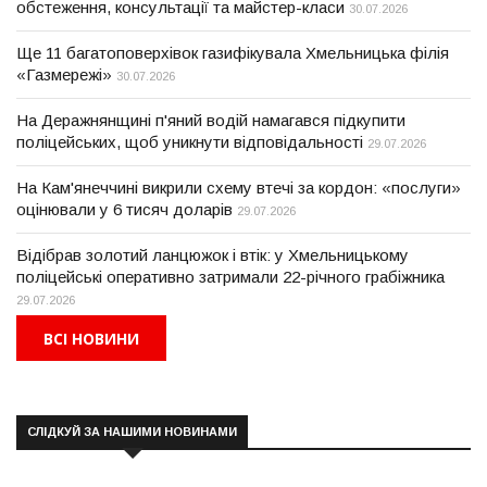
обстеження, консультації та майстер-класи
30.07.2026
Ще 11 багатоповерхівок газифікувала Хмельницька філія
«Газмережі»
30.07.2026
На Деражнянщині п'яний водій намагався підкупити
поліцейських, щоб уникнути відповідальності
29.07.2026
На Кам'янеччині викрили схему втечі за кордон: «послуги»
оцінювали у 6 тисяч доларів
29.07.2026
Відібрав золотий ланцюжок і втік: у Хмельницькому
поліцейські оперативно затримали 22-річного грабіжника
29.07.2026
ВСІ НОВИНИ
СЛІДКУЙ ЗА НАШИМИ НОВИНАМИ