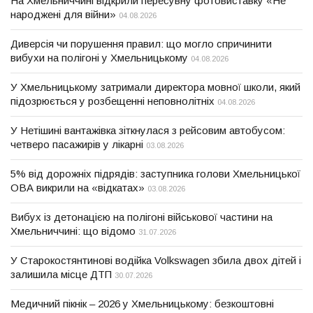
На Хмельниччині відкрили пересувну фотовиставку «Не
народжені для війни»
04.08.2026
Диверсія чи порушення правил: що могло спричинити
вибухи на полігоні у Хмельницькому
04.08.2026
У Хмельницькому затримали директора мовної школи, який
підозрюється у розбещенні неповнолітніх
04.08.2026
У Нетішині вантажівка зіткнулася з рейсовим автобусом:
четверо пасажирів у лікарні
03.08.2026
5% від дорожніх підрядів: заступника голови Хмельницької
ОВА викрили на «відкатах»
03.08.2026
Вибух із детонацією на полігоні військової частини на
Хмельниччині: що відомо
31.07.2026
У Старокостянтинові водійка Volkswagen збила двох дітей і
залишила місце ДТП
30.07.2026
Медичний пікнік – 2026 у Хмельницькому: безкоштовні