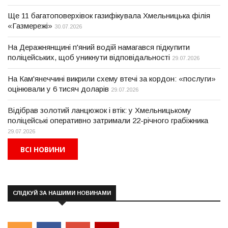
Ще 11 багатоповерхівок газифікувала Хмельницька філія
«Газмережі»
30.07.2026
На Деражнянщині п'яний водій намагався підкупити
поліцейських, щоб уникнути відповідальності
29.07.2026
На Кам'янеччині викрили схему втечі за кордон: «послуги»
оцінювали у 6 тисяч доларів
29.07.2026
Відібрав золотий ланцюжок і втік: у Хмельницькому
поліцейські оперативно затримали 22-річного грабіжника
29.07.2026
ВСІ НОВИНИ
СЛІДКУЙ ЗА НАШИМИ НОВИНАМИ