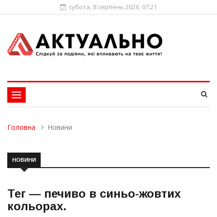
субота, 8 серпень 2026, 07:21
Toggle
navigation
Головна
Новини
НОВИНИ
Тег —
печиво в синьо-жовтих
кольорах
.