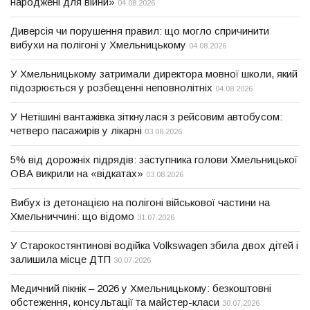
народжені для війни»
04.08.2026
Диверсія чи порушення правил: що могло спричинити
вибухи на полігоні у Хмельницькому
04.08.2026
У Хмельницькому затримали директора мовної школи, який
підозрюється у розбещенні неповнолітніх
04.08.2026
У Нетішині вантажівка зіткнулася з рейсовим автобусом:
четверо пасажирів у лікарні
03.08.2026
5% від дорожніх підрядів: заступника голови Хмельницької
ОВА викрили на «відкатах»
03.08.2026
Вибух із детонацією на полігоні військової частини на
Хмельниччині: що відомо
31.07.2026
У Старокостянтинові водійка Volkswagen збила двох дітей і
залишила місце ДТП
30.07.2026
Медичний пікнік – 2026 у Хмельницькому: безкоштовні
обстеження, консультації та майстер-класи
30.07.2026