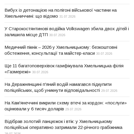
Вибух із детонацією на полігоні військової частини на
Хмельниччині: що відомо
31.07.2026
У Старокостянтинові водійка Volkswagen збила двох дітей і
залишила місце ДТП
30.07.2026
Медичний пікнік – 2026 у Хмельницькому: безкоштовні
обстеження, консультації та майстер-класи
30.07.2026
Ще 11 багатоповерхівок газифікувала Хмельницька філія
«Газмережі»
30.07.2026
На Деражнянщині п'яний водій намагався підкупити
поліцейських, щоб уникнути відповідальності
29.07.2026
На Кам'янеччині викрили схему втечі за кордон: «послуги»
оцінювали у 6 тисяч доларів
29.07.2026
Відібрав золотий ланцюжок і втік: у Хмельницькому
поліцейські оперативно затримали 22-річного грабіжника
29.07.2026