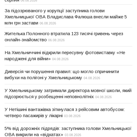
06.08.2026
За підозрюваного у корупції заступника голови
Хмельницької ОВА Владислава Фалюша внесли майже 5
млн грн застави
06.08.2026
Жителька Полонного втратила 123 тисячі гривень через
онлайн-знайомство
06.08.2026
На Хмельниччині відкрили пересувну фотовиставку «Не
народжені для війни»
04.08.2026
Диверсія чи порушення правил: що могло спричинити
вибухи на полігоні у Хмельницькому
04.08.2026
У Хмельницькому затримали директора мовної школи, який
підозрюється у розбещенні неповнолітніх
04.08.2026
У Нетішині вантажівка зіткнулася з рейсовим автобусом:
четверо пасажирів у лікарні
03.08.2026
5% від дорожніх підрядів: заступника голови Хмельницької
ОВА викрили на «відкатах»
03.08.2026