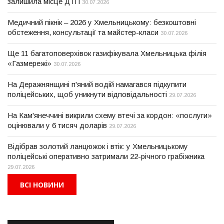
залишила місце ДТП
30.07.2026
Медичний пікнік – 2026 у Хмельницькому: безкоштовні
обстеження, консультації та майстер-класи
30.07.2026
Ще 11 багатоповерхівок газифікувала Хмельницька філія
«Газмережі»
30.07.2026
На Деражнянщині п'яний водій намагався підкупити
поліцейських, щоб уникнути відповідальності
29.07.2026
На Кам'янеччині викрили схему втечі за кордон: «послуги»
оцінювали у 6 тисяч доларів
29.07.2026
Відібрав золотий ланцюжок і втік: у Хмельницькому
поліцейські оперативно затримали 22-річного грабіжника
29.07.2026
ВСІ НОВИНИ