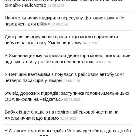
онлайн-знайомство
06.08.2026
На Хмельниччині відкрили пересувну фотовиставку «Не
народжені для війни»
04.08.2026
Диверсія чи порушення правил: що могло спричинити
вибухи на полігоні у Хмельницькому
04.08.2026
У Хмельницькому затримали директора мовної школи, який
підозрюється у розбещенні неповнолітніх
04.08.2026
У Нетішині вантажівка зіткнулася з рейсовим автобусом:
четверо пасажирів у лікарні
03.08.2026
5% від дорожніх підрядів: заступника голови Хмельницької
ОВА викрили на «відкатах»
03.08.2026
Вибух із детонацією на полігоні військової частини на
Хмельниччині: що відомо
31.07.2026
У Старокостянтинові водійка Volkswagen збила двох дітей і