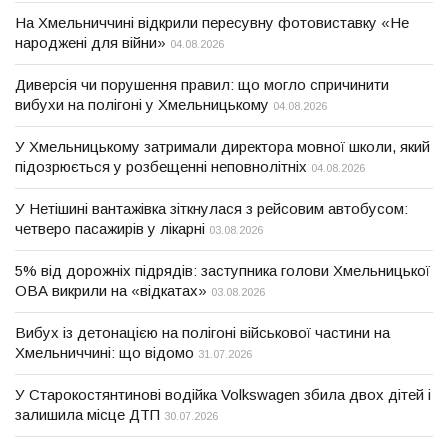
На Хмельниччині відкрили пересувну фотовиставку «Не
народжені для війни»
04.08.2026
Диверсія чи порушення правил: що могло спричинити
вибухи на полігоні у Хмельницькому
04.08.2026
У Хмельницькому затримали директора мовної школи, який
підозрюється у розбещенні неповнолітніх
04.08.2026
У Нетішині вантажівка зіткнулася з рейсовим автобусом:
четверо пасажирів у лікарні
03.08.2026
5% від дорожніх підрядів: заступника голови Хмельницької
ОВА викрили на «відкатах»
03.08.2026
Вибух із детонацією на полігоні військової частини на
Хмельниччині: що відомо
31.07.2026
У Старокостянтинові водійка Volkswagen збила двох дітей і
залишила місце ДТП
30.07.2026