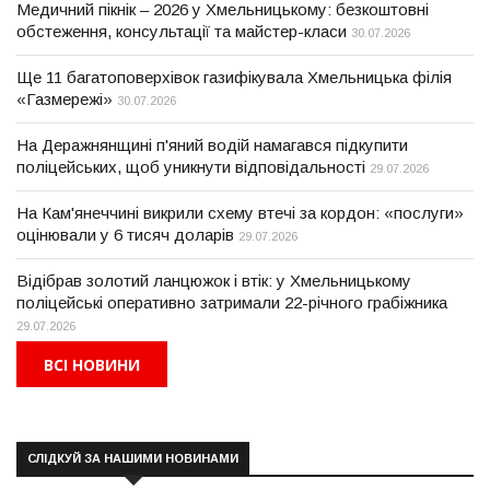
Медичний пікнік – 2026 у Хмельницькому: безкоштовні
обстеження, консультації та майстер-класи
30.07.2026
Ще 11 багатоповерхівок газифікувала Хмельницька філія
«Газмережі»
30.07.2026
На Деражнянщині п'яний водій намагався підкупити
поліцейських, щоб уникнути відповідальності
29.07.2026
На Кам'янеччині викрили схему втечі за кордон: «послуги»
оцінювали у 6 тисяч доларів
29.07.2026
Відібрав золотий ланцюжок і втік: у Хмельницькому
поліцейські оперативно затримали 22-річного грабіжника
29.07.2026
ВСІ НОВИНИ
СЛІДКУЙ ЗА НАШИМИ НОВИНАМИ