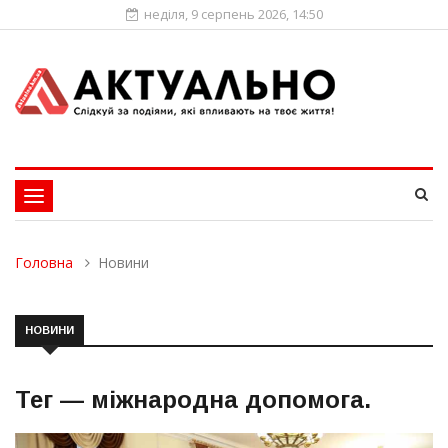
неділя, 9 серпень 2026, 14:50
Toggle
navigation
Головна
Новини
НОВИНИ
Тег —
міжнародна допомога
.