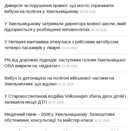
Диверсія чи порушення правил: що могло спричинити
вибухи на полігоні у Хмельницькому
04.08.2026
У Хмельницькому затримали директора мовної школи, який
підозрюється у розбещенні неповнолітніх
04.08.2026
У Нетішині вантажівка зіткнулася з рейсовим автобусом:
четверо пасажирів у лікарні
03.08.2026
5% від дорожніх підрядів: заступника голови Хмельницької
ОВА викрили на «відкатах»
03.08.2026
Вибух із детонацією на полігоні військової частини на
Хмельниччині: що відомо
31.07.2026
У Старокостянтинові водійка Volkswagen збила двох дітей і
залишила місце ДТП
30.07.2026
Медичний пікнік – 2026 у Хмельницькому: безкоштовні
обстеження, консультації та майстер-класи
30.07.2026