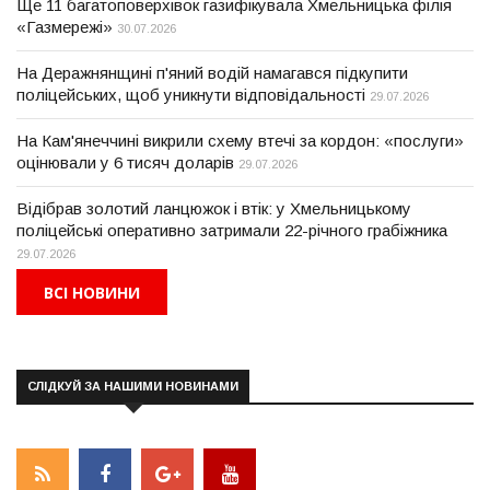
Ще 11 багатоповерхівок газифікувала Хмельницька філія
«Газмережі»
30.07.2026
На Деражнянщині п'яний водій намагався підкупити
поліцейських, щоб уникнути відповідальності
29.07.2026
На Кам'янеччині викрили схему втечі за кордон: «послуги»
оцінювали у 6 тисяч доларів
29.07.2026
Відібрав золотий ланцюжок і втік: у Хмельницькому
поліцейські оперативно затримали 22-річного грабіжника
29.07.2026
ВСІ НОВИНИ
СЛІДКУЙ ЗА НАШИМИ НОВИНАМИ