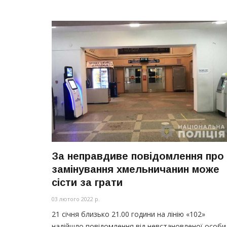
За неправдиве повідомлення про
замінування хмельничанин може
сісти за грати
03 лютого 2022 р.
21 січня близько 21.00 години на лінію
«102
»
надійшло повідомлення від невстановленої особи