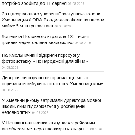
потрібно зробити до 11 серпня
06.08.2026
За підозрюваного у корупції заступника голови
Хмельницької ОВА Владислава Фалюша внесли
майже 5 млн грн застави
06.08.2026
Жителька Полонного втратила 123 тисячі
гривень через онлайн-знайомство
06.08.2026
На Хмельниччині відкрили пересувну
фотовиставку «Не народжені для війни»
04.08.2026
Диверсія чи порушення правил: що могло
спричинити вибухи на полігоні у Хмельницькому
04.08.2026
У Хмельницькому затримали директора мовної
школи, який підозрюється у розбещенні
неповнолітніх
04.08.2026
У Нетішині вантажівка зіткнулася з рейсовим
автобусом: четверо пасажирів у лікарні
03.08.2026