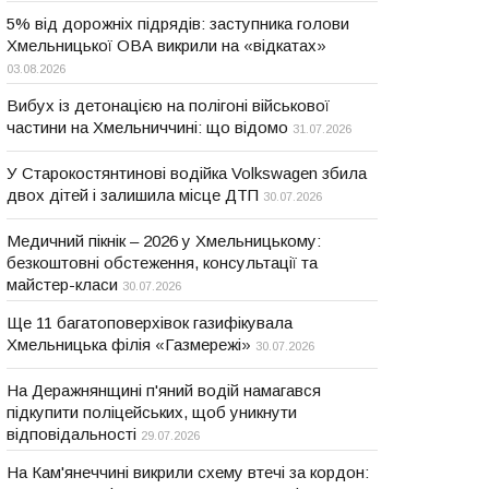
5% від дорожніх підрядів: заступника голови
Хмельницької ОВА викрили на «відкатах»
03.08.2026
Вибух із детонацією на полігоні військової
частини на Хмельниччині: що відомо
31.07.2026
У Старокостянтинові водійка Volkswagen збила
двох дітей і залишила місце ДТП
30.07.2026
Медичний пікнік – 2026 у Хмельницькому:
безкоштовні обстеження, консультації та
майстер-класи
30.07.2026
Ще 11 багатоповерхівок газифікувала
Хмельницька філія «Газмережі»
30.07.2026
На Деражнянщині п'яний водій намагався
підкупити поліцейських, щоб уникнути
відповідальності
29.07.2026
На Кам'янеччині викрили схему втечі за кордон: