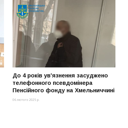
До 4 років ув’язнення засуджено
телефонного псевдомінера
Пенсійного фонду на Хмельниччині
06 лютого 2025 р.