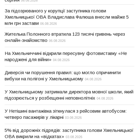
06.08.2026
За підозрюваного у корупції заступника голови
Хмельницької ОВА Владислава Фалюша внесли майже 5
млн грн застави
06.08.2026
Жителька Полонного втратила 123 тисячі гривень через
онлайн-знайомство
06.08.2026
На Хмельниччині відкрили пересувну фотовиставку «Не
народжені для війни»
04.08.2026
Диверсія чи порушення правил: що могло спричинити
вибухи на полігоні у Хмельницькому
04.08.2026
У Хмельницькому затримали директора мовної школи, який
підозрюється у розбещенні неповнолітніх
04.08.2026
У Нетішині вантажівка зіткнулася з рейсовим автобусом:
четверо пасажирів у лікарні
03.08.2026
5% від дорожніх підрядів: заступника голови Хмельницької
ОВА викрили на «відкатах»
03.08.2026