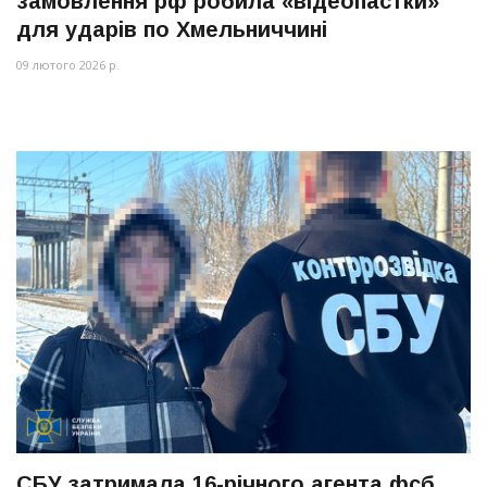
замовлення рф робила «відеопастки»
для ударів по Хмельниччині
09 лютого 2026 р.
СБУ затримала 16-річного агента фсб,