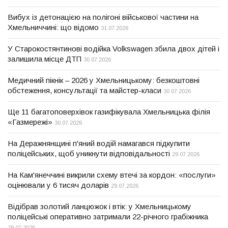
Вибух із детонацією на полігоні військової частини на
Хмельниччині: що відомо
31.07.2026
У Старокостянтинові водійка Volkswagen збила двох дітей і
залишила місце ДТП
30.07.2026
Медичний пікнік – 2026 у Хмельницькому: безкоштовні
обстеження, консультації та майстер-класи
30.07.2026
Ще 11 багатоповерхівок газифікувала Хмельницька філія
«Газмережі»
30.07.2026
На Деражнянщині п'яний водій намагався підкупити
поліцейських, щоб уникнути відповідальності
29.07.2026
На Кам'янеччині викрили схему втечі за кордон: «послуги»
оцінювали у 6 тисяч доларів
29.07.2026
Відібрав золотий ланцюжок і втік: у Хмельницькому
поліцейські оперативно затримали 22-річного грабіжника
29.07.2026