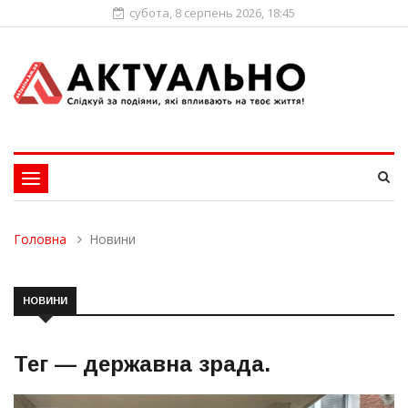
субота, 8 серпень 2026, 18:45
Toggle
navigation
Головна
Новини
НОВИНИ
Тег —
державна зрада
.