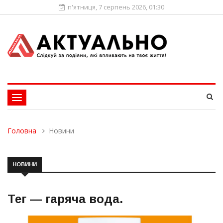
п'ятниця, 7 серпень 2026, 01:30
Toggle
navigation
Головна
Новини
НОВИНИ
Тег —
гаряча вода
.