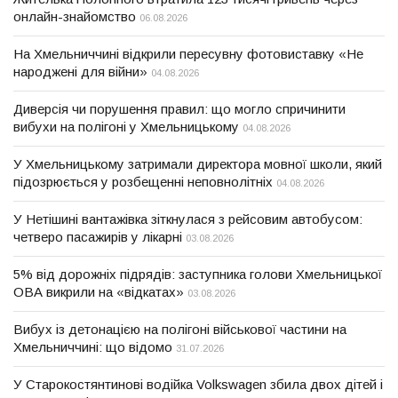
онлайн-знайомство
06.08.2026
На Хмельниччині відкрили пересувну фотовиставку «Не
народжені для війни»
04.08.2026
Диверсія чи порушення правил: що могло спричинити
вибухи на полігоні у Хмельницькому
04.08.2026
У Хмельницькому затримали директора мовної школи, який
підозрюється у розбещенні неповнолітніх
04.08.2026
У Нетішині вантажівка зіткнулася з рейсовим автобусом:
четверо пасажирів у лікарні
03.08.2026
5% від дорожніх підрядів: заступника голови Хмельницької
ОВА викрили на «відкатах»
03.08.2026
Вибух із детонацією на полігоні військової частини на
Хмельниччині: що відомо
31.07.2026
У Старокостянтинові водійка Volkswagen збила двох дітей і