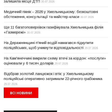
залишила місце ДТП
30.07.2026
Медичний пікнік – 2026 у Хмельницькому: безкоштовні
обстеження, консультації та майстер-класи
30.07.2026
Ще 11 багатоповерхівок газифікувала Хмельницька філія
«Газмережі»
30.07.2026
На Деражнянщині п'яний водій намагався підкупити
поліцейських, щоб уникнути відповідальності
29.07.2026
На Кам'янеччині викрили схему втечі за кордон: «послуги»
оцінювали у 6 тисяч доларів
29.07.2026
Відібрав золотий ланцюжок і втік: у Хмельницькому
поліцейські оперативно затримали 22-річного грабіжника
29.07.2026
ВСІ НОВИНИ