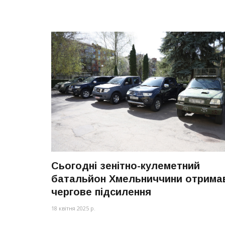
Сьогодні зенітно-кулеметний
батальйон Хмельниччини отрима
чергове підсилення
18 квітня 2025 р.