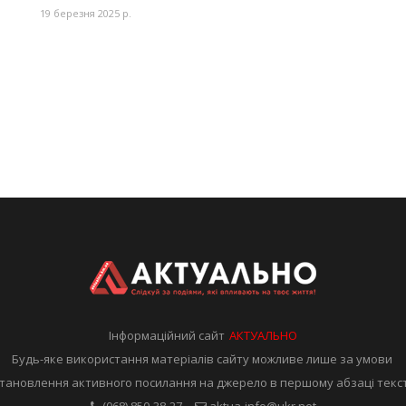
19 березня 2025 р.
Інформаційний сайт
АКТУАЛЬНО
Будь-яке використання матеріалів сайту можливе лише за умови
тановлення активного посилання на джерело в першому абзаці текс