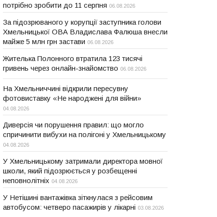
потрібно зробити до 11 серпня
06.08.2026
За підозрюваного у корупції заступника голови
Хмельницької ОВА Владислава Фалюша внесли
майже 5 млн грн застави
06.08.2026
Жителька Полонного втратила 123 тисячі
гривень через онлайн-знайомство
06.08.2026
На Хмельниччині відкрили пересувну
фотовиставку «Не народжені для війни»
04.08.2026
Диверсія чи порушення правил: що могло
спричинити вибухи на полігоні у Хмельницькому
04.08.2026
У Хмельницькому затримали директора мовної
школи, який підозрюється у розбещенні
неповнолітніх
04.08.2026
У Нетішині вантажівка зіткнулася з рейсовим
автобусом: четверо пасажирів у лікарні
03.08.2026