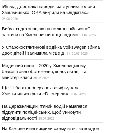
5% від дорожніх підрядів: заступника голови
Хмельницької ОВА викрили на «відкатах»
03.08.2026
Вибух із детонацією на полігоні військової
частини на Хмельниччині: що відомо
31.07.2026
У Старокостянтинові водійка Volkswagen збила
двох дітей і залишила місце ДТП
30.07.2026
Медичний пікнік – 2026 у Хмельницькому:
безкоштовні обстеження, консультації та
майстер-класи
30.07.2026
Ще 11 багатоповерхівок газифікувала
Хмельницька філія «Газмережі»
30.07.2026
На Деражнянщині п'яний водій намагався
підкупити поліцейських, щоб уникнути
відповідальності
29.07.2026
На Кам'янеччині викрили схему втечі за кордон: