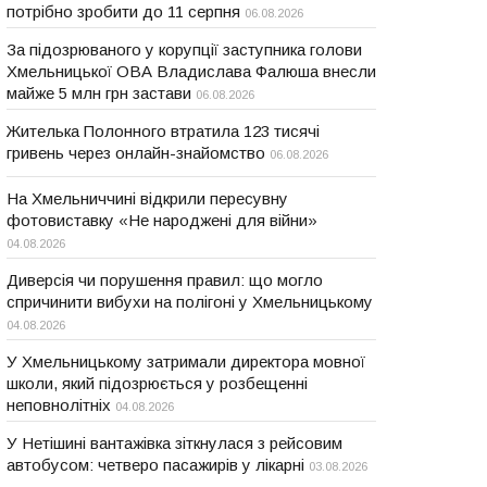
потрібно зробити до 11 серпня
06.08.2026
За підозрюваного у корупції заступника голови
Хмельницької ОВА Владислава Фалюша внесли
майже 5 млн грн застави
06.08.2026
Жителька Полонного втратила 123 тисячі
гривень через онлайн-знайомство
06.08.2026
На Хмельниччині відкрили пересувну
фотовиставку «Не народжені для війни»
04.08.2026
Диверсія чи порушення правил: що могло
спричинити вибухи на полігоні у Хмельницькому
04.08.2026
У Хмельницькому затримали директора мовної
школи, який підозрюється у розбещенні
неповнолітніх
04.08.2026
У Нетішині вантажівка зіткнулася з рейсовим
автобусом: четверо пасажирів у лікарні
03.08.2026