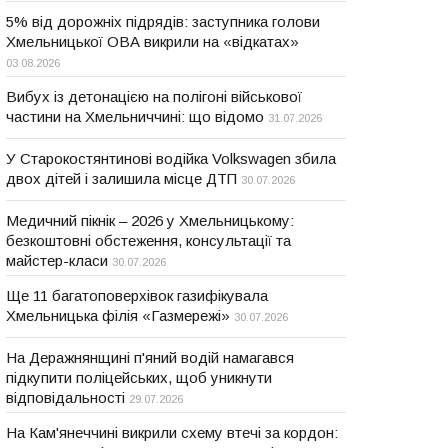
5% від дорожніх підрядів: заступника голови
Хмельницької ОВА викрили на «відкатах»
03.08.2026
Вибух із детонацією на полігоні військової
частини на Хмельниччині: що відомо
31.07.2026
У Старокостянтинові водійка Volkswagen збила
двох дітей і залишила місце ДТП
30.07.2026
Медичний пікнік – 2026 у Хмельницькому:
безкоштовні обстеження, консультації та
майстер-класи
30.07.2026
Ще 11 багатоповерхівок газифікувала
Хмельницька філія «Газмережі»
30.07.2026
На Деражнянщині п'яний водій намагався
підкупити поліцейських, щоб уникнути
відповідальності
29.07.2026
На Кам'янеччині викрили схему втечі за кордон: