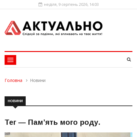
неділя, 9 серпень 2026, 14:03
Toggle
navigation
Головна
Новини
НОВИНИ
Тег —
Пам’ять мого роду
.