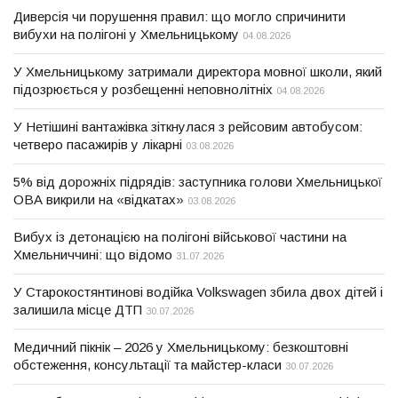
Диверсія чи порушення правил: що могло спричинити
вибухи на полігоні у Хмельницькому
04.08.2026
У Хмельницькому затримали директора мовної школи, який
підозрюється у розбещенні неповнолітніх
04.08.2026
У Нетішині вантажівка зіткнулася з рейсовим автобусом:
четверо пасажирів у лікарні
03.08.2026
5% від дорожніх підрядів: заступника голови Хмельницької
ОВА викрили на «відкатах»
03.08.2026
Вибух із детонацією на полігоні військової частини на
Хмельниччині: що відомо
31.07.2026
У Старокостянтинові водійка Volkswagen збила двох дітей і
залишила місце ДТП
30.07.2026
Медичний пікнік – 2026 у Хмельницькому: безкоштовні
обстеження, консультації та майстер-класи
30.07.2026