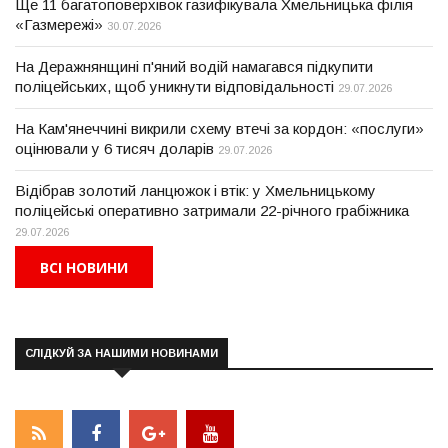
Ще 11 багатоповерхівок газифікувала Хмельницька філія
«Газмережі»
30.07.2026
На Деражнянщині п'яний водій намагався підкупити
поліцейських, щоб уникнути відповідальності
29.07.2026
На Кам'янеччині викрили схему втечі за кордон: «послуги»
оцінювали у 6 тисяч доларів
29.07.2026
Відібрав золотий ланцюжок і втік: у Хмельницькому
поліцейські оперативно затримали 22-річного грабіжника
29.07.2026
ВСІ НОВИНИ
СЛІДКУЙ ЗА НАШИМИ НОВИНАМИ