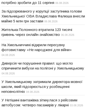
потрібно зробити до 11 серпня
06.08.2026
За підозрюваного у корупції заступника голови
Хмельницької ОВА Владислава Фалюша внесли
майже 5 млн грн застави
06.08.2026
Жителька Полонного втратила 123 тисячі
гривень через онлайн-знайомство
06.08.2026
На Хмельниччині відкрили пересувну
фотовиставку «Не народжені для війни»
04.08.2026
Диверсія чи порушення правил: що могло
спричинити вибухи на полігоні у Хмельницькому
04.08.2026
У Хмельницькому затримали директора мовної
школи, який підозрюється у розбещенні
неповнолітніх
04.08.2026
У Нетішині вантажівка зіткнулася з рейсовим
автобусом: четверо пасажирів у лікарні
03.08.2026