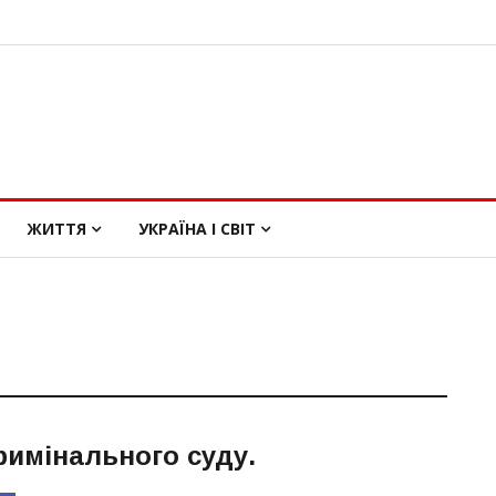
ЖИТТЯ
УКРАЇНА І СВІТ
римінального суду
.