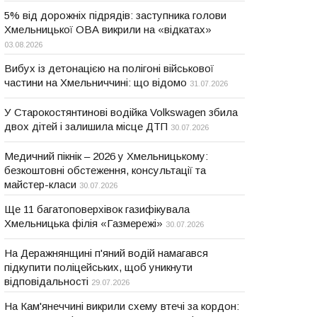
5% від дорожніх підрядів: заступника голови
Хмельницької ОВА викрили на «відкатах»
03.08.2026
Вибух із детонацією на полігоні військової
частини на Хмельниччині: що відомо
31.07.2026
У Старокостянтинові водійка Volkswagen збила
двох дітей і залишила місце ДТП
30.07.2026
Медичний пікнік – 2026 у Хмельницькому:
безкоштовні обстеження, консультації та
майстер-класи
30.07.2026
Ще 11 багатоповерхівок газифікувала
Хмельницька філія «Газмережі»
30.07.2026
На Деражнянщині п'яний водій намагався
підкупити поліцейських, щоб уникнути
відповідальності
29.07.2026
На Кам'янеччині викрили схему втечі за кордон: