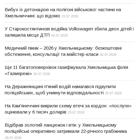
Вибух із детонацією на полігоні військової частини на
Хмельниччині: що відомо
31.07.2026
У Старокостянтинові водійка Volkswagen збила двох дітей і
залишила місце ДТП
30.07.2026
Медичний пікнік – 2026 у Хмельницькому: безкоштовні
обстеження, консультації та майстер-класи
30.07.2026
Ще 11 багатоповерхівок газифікувала Хмельницька філія
«Газмережі»
30.07.2026
На Деражнянщині п'яний водій намагався підкупити
поліцейських, щоб уникнути відповідальності
29.07.2026
На Кам'янеччині викрили схему втечі за кордон: «послуги»
оцінювали у 6 тисяч доларів
29.07.2026
Відібрав золотий ланцюжок і втік: у Хмельницькому
поліцейські оперативно затримали 22-річного грабіжника
29.07.2026