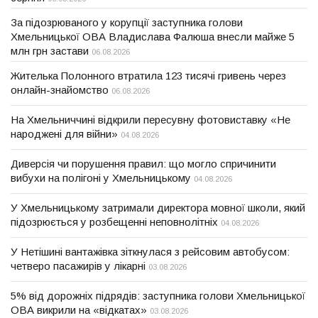
За підозрюваного у корупції заступника голови
Хмельницької ОВА Владислава Фалюша внесли майже 5
млн грн застави
06.08.2026
Жителька Полонного втратила 123 тисячі гривень через
онлайн-знайомство
06.08.2026
На Хмельниччині відкрили пересувну фотовиставку «Не
народжені для війни»
04.08.2026
Диверсія чи порушення правил: що могло спричинити
вибухи на полігоні у Хмельницькому
04.08.2026
У Хмельницькому затримали директора мовної школи, який
підозрюється у розбещенні неповнолітніх
04.08.2026
У Нетішині вантажівка зіткнулася з рейсовим автобусом:
четверо пасажирів у лікарні
03.08.2026
5% від дорожніх підрядів: заступника голови Хмельницької
ОВА викрили на «відкатах»
03.08.2026