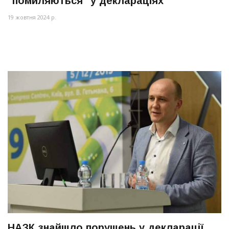
"помиляються" у деклараціях
19 жовтня 2024 р.
НАЗК знайшло порушень у декларації