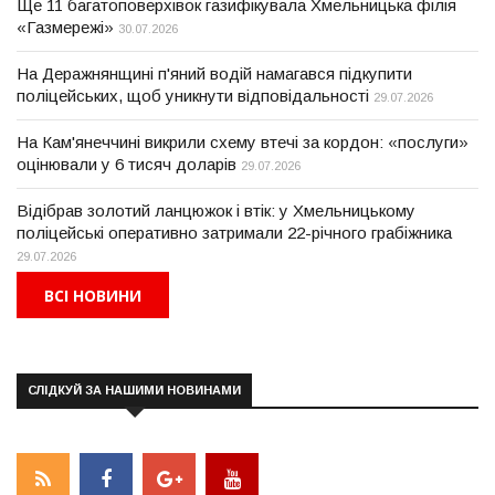
Ще 11 багатоповерхівок газифікувала Хмельницька філія
«Газмережі»
30.07.2026
На Деражнянщині п'яний водій намагався підкупити
поліцейських, щоб уникнути відповідальності
29.07.2026
На Кам'янеччині викрили схему втечі за кордон: «послуги»
оцінювали у 6 тисяч доларів
29.07.2026
Відібрав золотий ланцюжок і втік: у Хмельницькому
поліцейські оперативно затримали 22-річного грабіжника
29.07.2026
ВСІ НОВИНИ
СЛІДКУЙ ЗА НАШИМИ НОВИНАМИ