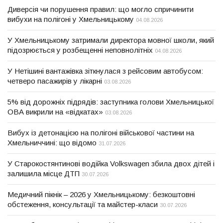
Диверсія чи порушення правил: що могло спричинити
вибухи на полігоні у Хмельницькому
04.08.2026
У Хмельницькому затримали директора мовної школи, який
підозрюється у розбещенні неповнолітніх
04.08.2026
У Нетішині вантажівка зіткнулася з рейсовим автобусом:
четверо пасажирів у лікарні
03.08.2026
5% від дорожніх підрядів: заступника голови Хмельницької
ОВА викрили на «відкатах»
03.08.2026
Вибух із детонацією на полігоні військової частини на
Хмельниччині: що відомо
31.07.2026
У Старокостянтинові водійка Volkswagen збила двох дітей і
залишила місце ДТП
30.07.2026
Медичний пікнік – 2026 у Хмельницькому: безкоштовні
обстеження, консультації та майстер-класи
30.07.2026