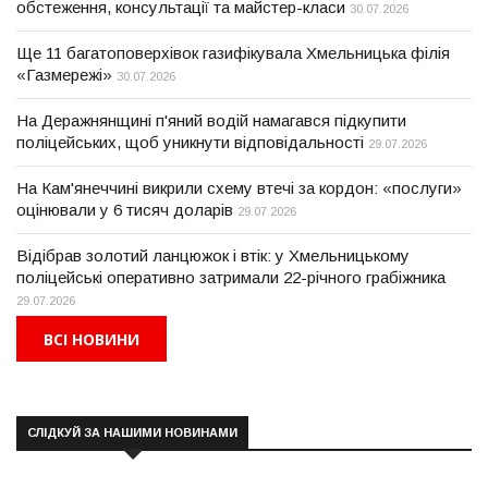
обстеження, консультації та майстер-класи
30.07.2026
Ще 11 багатоповерхівок газифікувала Хмельницька філія
«Газмережі»
30.07.2026
На Деражнянщині п'яний водій намагався підкупити
поліцейських, щоб уникнути відповідальності
29.07.2026
На Кам'янеччині викрили схему втечі за кордон: «послуги»
оцінювали у 6 тисяч доларів
29.07.2026
Відібрав золотий ланцюжок і втік: у Хмельницькому
поліцейські оперативно затримали 22-річного грабіжника
29.07.2026
ВСІ НОВИНИ
СЛІДКУЙ ЗА НАШИМИ НОВИНАМИ