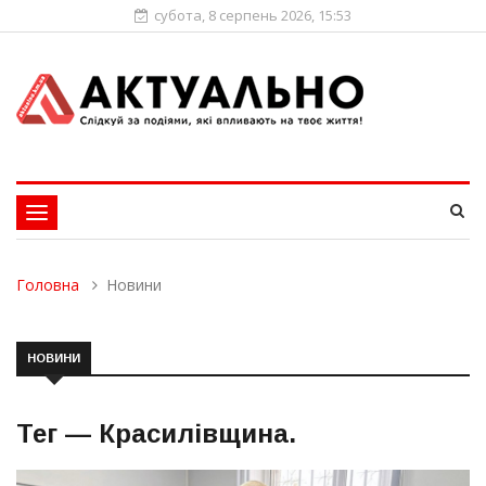
субота, 8 серпень 2026, 15:53
Toggle
navigation
Головна
Новини
НОВИНИ
Тег —
Красилівщина
.