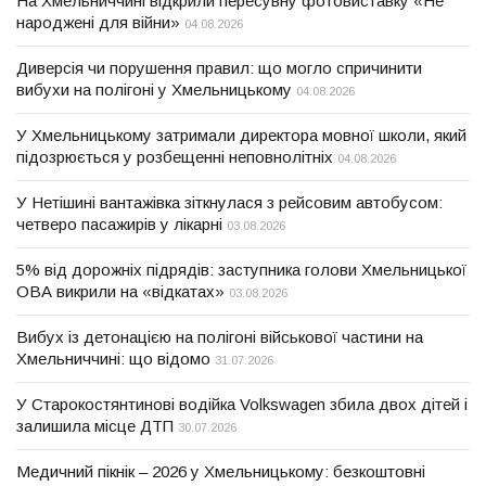
На Хмельниччині відкрили пересувну фотовиставку «Не
народжені для війни»
04.08.2026
Диверсія чи порушення правил: що могло спричинити
вибухи на полігоні у Хмельницькому
04.08.2026
У Хмельницькому затримали директора мовної школи, який
підозрюється у розбещенні неповнолітніх
04.08.2026
У Нетішині вантажівка зіткнулася з рейсовим автобусом:
четверо пасажирів у лікарні
03.08.2026
5% від дорожніх підрядів: заступника голови Хмельницької
ОВА викрили на «відкатах»
03.08.2026
Вибух із детонацією на полігоні військової частини на
Хмельниччині: що відомо
31.07.2026
У Старокостянтинові водійка Volkswagen збила двох дітей і
залишила місце ДТП
30.07.2026
Медичний пікнік – 2026 у Хмельницькому: безкоштовні