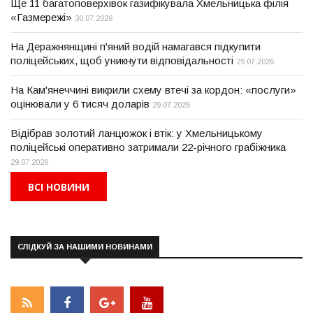
Ще 11 багатоповерхівок газифікувала Хмельницька філія
«Газмережі»
30.07.2026
На Деражнянщині п'яний водій намагався підкупити
поліцейських, щоб уникнути відповідальності
29.07.2026
На Кам'янеччині викрили схему втечі за кордон: «послуги»
оцінювали у 6 тисяч доларів
29.07.2026
Відібрав золотий ланцюжок і втік: у Хмельницькому
поліцейські оперативно затримали 22-річного грабіжника
29.07.2026
ВСІ НОВИНИ
СЛІДКУЙ ЗА НАШИМИ НОВИНАМИ