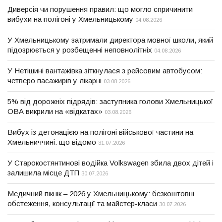
Диверсія чи порушення правил: що могло спричинити
вибухи на полігоні у Хмельницькому
04.08.2026
У Хмельницькому затримали директора мовної школи, який
підозрюється у розбещенні неповнолітніх
04.08.2026
У Нетішині вантажівка зіткнулася з рейсовим автобусом:
четверо пасажирів у лікарні
03.08.2026
5% від дорожніх підрядів: заступника голови Хмельницької
ОВА викрили на «відкатах»
03.08.2026
Вибух із детонацією на полігоні військової частини на
Хмельниччині: що відомо
31.07.2026
У Старокостянтинові водійка Volkswagen збила двох дітей і
залишила місце ДТП
30.07.2026
Медичний пікнік – 2026 у Хмельницькому: безкоштовні
обстеження, консультації та майстер-класи
30.07.2026