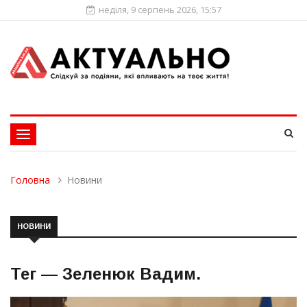
неділя, 9 серпень 2026, 15:57
Toggle
navigation
Головна
Новини
НОВИНИ
Тег —
Зеленюк Вадим
.