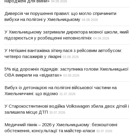
народжені для війни»
04.08.2026
Диверсія чи порушення правил: що могло спричинити
вибухи на полігоні у Хмельницькому
04.08.2026
У Хмельницькому затримали директора мовної школи, який
підозрюється у розбещенні неповнолітніх
04.08.2026
У Нетішині вантажівка зіткнулася з рейсовим автобусом:
четверо пасажирів у лікарні
03.08.2026
5% від дорожніх підрядів: заступника голови Хмельницької
ОВА викрили на «відкатах»
03.08.2026
Вибух із детонацією на полігоні військової частини на
Хмельниччині: що відомо
31.07.2026
У Старокостянтинові водійка Volkswagen збила двох дітей і
залишила місце ДТП
30.07.2026
Медичний пікнік – 2026 у Хмельницькому: безкоштовні
обстеження, консультації та майстер-класи
30.07.2026