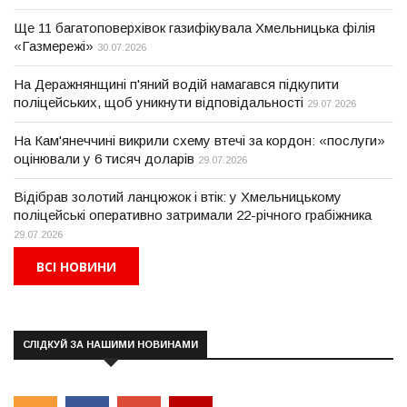
Ще 11 багатоповерхівок газифікувала Хмельницька філія
«Газмережі»
30.07.2026
На Деражнянщині п'яний водій намагався підкупити
поліцейських, щоб уникнути відповідальності
29.07.2026
На Кам'янеччині викрили схему втечі за кордон: «послуги»
оцінювали у 6 тисяч доларів
29.07.2026
Відібрав золотий ланцюжок і втік: у Хмельницькому
поліцейські оперативно затримали 22-річного грабіжника
29.07.2026
ВСІ НОВИНИ
СЛІДКУЙ ЗА НАШИМИ НОВИНАМИ