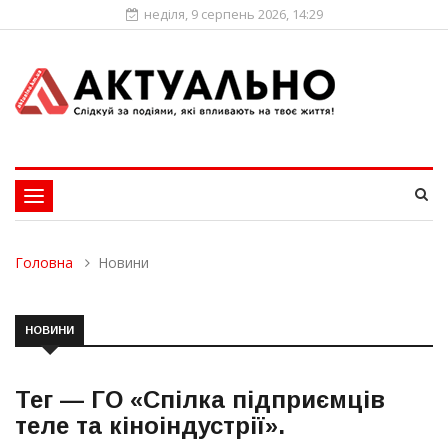
неділя, 9 серпень 2026, 14:29
Toggle
navigation
Головна
Новини
НОВИНИ
Тег —
ГО «Спілка підприємців
теле та кіноіндустрії»
.