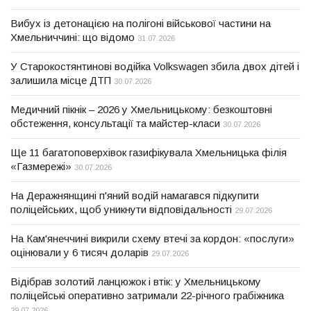
Вибух із детонацією на полігоні військової частини на
Хмельниччині: що відомо
31.07.2026
У Старокостянтинові водійка Volkswagen збила двох дітей і
залишила місце ДТП
30.07.2026
Медичний пікнік – 2026 у Хмельницькому: безкоштовні
обстеження, консультації та майстер-класи
30.07.2026
Ще 11 багатоповерхівок газифікувала Хмельницька філія
«Газмережі»
30.07.2026
На Деражнянщині п'яний водій намагався підкупити
поліцейських, щоб уникнути відповідальності
29.07.2026
На Кам'янеччині викрили схему втечі за кордон: «послуги»
оцінювали у 6 тисяч доларів
29.07.2026
Відібрав золотий ланцюжок і втік: у Хмельницькому
поліцейські оперативно затримали 22-річного грабіжника
29.07.2026