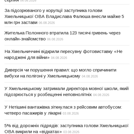
06.08.2026
За підозрюваного у корупції заступника голови
Хмельницької ОВА Владислава Фалюша внесли майже 5
млн грн застави
06.08.2026
Жителька Полонного втратила 123 тисячі гривень через
онлайн-знайомство
06.08.2026
На Хмельниччині відкрили пересувну фотовиставку «Не
народжені для війни»
04.08.2026
Диверсія чи порушення правил: що могло спричинити
вибухи на полігоні у Хмельницькому
04.08.2026
У Хмельницькому затримали директора мовної школи, який
підозрюється у розбещенні неповнолітніх
04.08.2026
У Нетішині вантажівка зіткнулася з рейсовим автобусом:
четверо пасажирів у лікарні
03.08.2026
5% від дорожніх підрядів: заступника голови Хмельницької
ОВА викрили на «відкатах»
03.08.2026