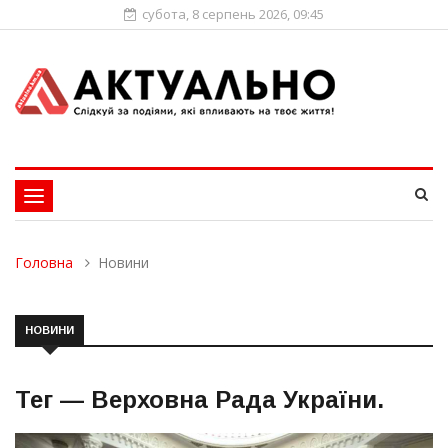
субота, 8 серпень 2026, 09:45
Toggle
navigation
Головна
Новини
НОВИНИ
Тег —
Верховна Рада України
.