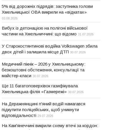
5% від дорожніх підрядів: заступника голови
Хмельницької ОВА викрили на «відкатах»
03.08.2026
Вибух із детонацією на полігоні військової
частини на Хмельниччині: що відомо
31.07.2026
У Старокостянтинові водійка Volkswagen збила
двох дітей і залишила місце ДТП
30.07.2026
Медичний пікнік – 2026 у Хмельницькому:
безкоштовні обстеження, консультації та
майстер-класи
30.07.2026
Ще 11 багатоповерхівок газифікувала
Хмельницька філія «Газмережі»
30.07.2026
На Деражнянщині п'яний водій намагався
підкупити поліцейських, щоб уникнути
відповідальності
29.07.2026
На Кам'янеччині викрили схему втечі за кордон: