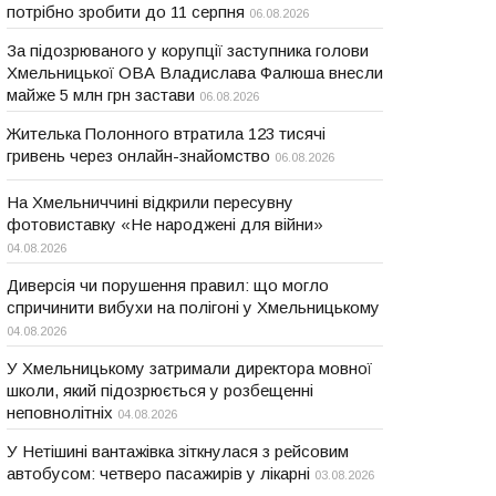
потрібно зробити до 11 серпня
06.08.2026
За підозрюваного у корупції заступника голови
Хмельницької ОВА Владислава Фалюша внесли
майже 5 млн грн застави
06.08.2026
Жителька Полонного втратила 123 тисячі
гривень через онлайн-знайомство
06.08.2026
На Хмельниччині відкрили пересувну
фотовиставку «Не народжені для війни»
04.08.2026
Диверсія чи порушення правил: що могло
спричинити вибухи на полігоні у Хмельницькому
04.08.2026
У Хмельницькому затримали директора мовної
школи, який підозрюється у розбещенні
неповнолітніх
04.08.2026
У Нетішині вантажівка зіткнулася з рейсовим
автобусом: четверо пасажирів у лікарні
03.08.2026