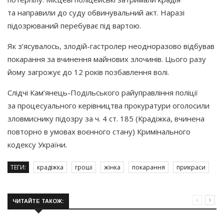
та направили до суду обвинувальний акт. Наразі
підозрюваний перебуває під вартою.
Як з’ясувалось, злодій-гастролер неодноразово відбував
покарання за вчинення майнових злочинів. Цього разу
йому загрожує до 12 років позбавлення волі.
Слідчі Кам’янець-Подільського райуправління поліції
за процесуального керівництва прокуратури оголосили
зловмиснику підозру за ч. 4 ст. 185
(Крадіжка
, вчинена
повторно в умовах воєнного стану) Кримінального
кодексу України.
ТЕГИ:
крадіжка
гроші
жінка
покарання
прикраси
ЧИТАЙТЕ ТАКОЖ: