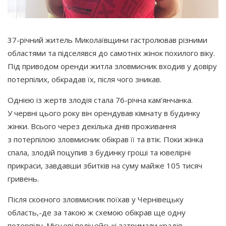
37-річний житель Миколаївщини гастролював різними
областями та підселявся до самотніх жінок похилого віку.
Під приводом оренди житла зловмисник входив у довіру
потерпілих, обкрадав їх, після чого зникав.
Однією із жертв злодія стала 76-річна кам’янчанка.
У червні цього року він орендував кімнату в будинку
жінки. Всього через декілька днів проживання
з потерпілою зловмисник обікрав її та втік. Поки жінка
спала, злодій поцупив з будинку гроші та ювелірні
прикраси, завдавши збитків на суму майже 105 тисяч
гривень.
Після скоєного зловмисник поїхав у Чернівецьку
область,-де за такою ж схемою обікрав ще одну
потерпілу. Місцеві поліцейські затримали крадія