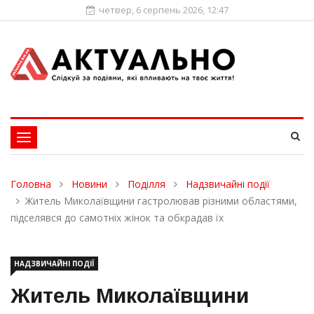
четвер, 6 серпень 2026, 12:47
Toggle
navigation
Головна
Новини
Поділля
Надзвичайні події
Житель Миколаївщини гастролював різними областями,
підселявся до самотніх жінок та обкрадав їх
НАДЗВИЧАЙНІ ПОДІЇ
Житель Миколаївщини