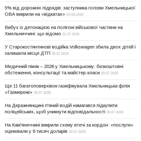
5% від дорожніх підрядів: заступника голови Хмельницької
ОВА викрили на «відкатах»
03.08.2026
Вибух із детонацією на полігоні військової частини на
Хмельниччині: що відомо
31.07.2026
У Старокостянтинові водійка Volkswagen збила двох дітей і
залишила місце ДТП
30.07.2026
Медичний пікнік – 2026 у Хмельницькому: безкоштовні
обстеження, консультації та майстер-класи
30.07.2026
Ще 11 багатоповерхівок газифікувала Хмельницька філія
«Газмережі»
30.07.2026
На Деражнянщині п'яний водій намагався підкупити
поліцейських, щоб уникнути відповідальності
29.07.2026
На Кам'янеччині викрили схему втечі за кордон: «послуги»
оцінювали у 6 тисяч доларів
29.07.2026