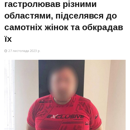
гастролював різними
областями, підселявся до
самотніх жінок та обкрадав
їх
27 листопада 2023 р.