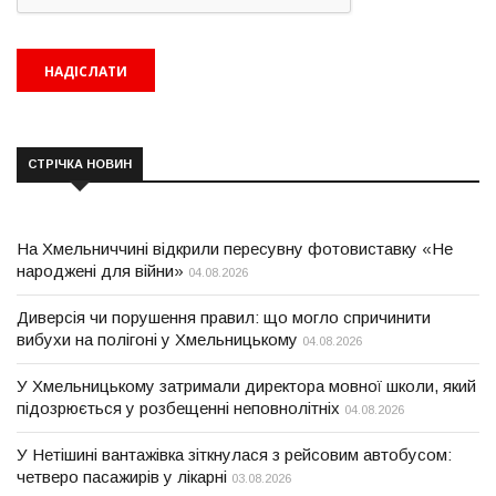
СТРІЧКА НОВИН
На Хмельниччині відкрили пересувну фотовиставку «Не
народжені для війни»
04.08.2026
Диверсія чи порушення правил: що могло спричинити
вибухи на полігоні у Хмельницькому
04.08.2026
У Хмельницькому затримали директора мовної школи, який
підозрюється у розбещенні неповнолітніх
04.08.2026
У Нетішині вантажівка зіткнулася з рейсовим автобусом:
четверо пасажирів у лікарні
03.08.2026