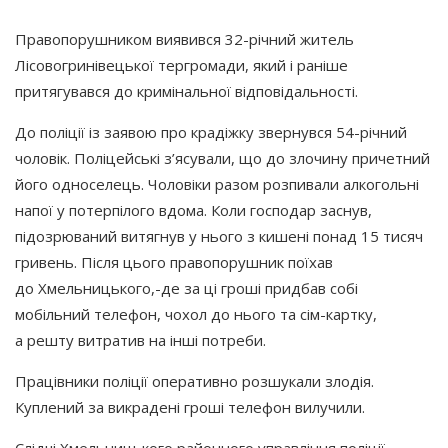
Правопорушником виявився 32-річний житель
Лісовогринівецької тергромади, який і раніше
притягувався до кримінальної відповідальності.
До поліції із заявою про крадіжку звернувся 54-річний
чоловік. Поліцейські з’ясували, що до злочину причетний
його односелець. Чоловіки разом розпивали алкогольні
напої у потерпілого вдома. Коли господар заснув,
підозрюваний витягнув у нього з кишені понад 15 тисяч
гривень. Після цього правопорушник поїхав
до Хмельницького,-де за ці гроші придбав собі
мобільний телефон, чохол до нього та сім-картку,
а решту витратив на інші потреби.
Працівники поліції оперативно розшукали злодія.
Куплений за викрадені гроші телефон вилучили.
Слідчі Хмельницького районного управління поліції