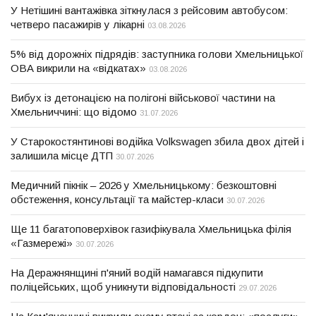
У Нетішині вантажівка зіткнулася з рейсовим автобусом:
четверо пасажирів у лікарні
03.08.2026
5% від дорожніх підрядів: заступника голови Хмельницької
ОВА викрили на «відкатах»
03.08.2026
Вибух із детонацією на полігоні військової частини на
Хмельниччині: що відомо
31.07.2026
У Старокостянтинові водійка Volkswagen збила двох дітей і
залишила місце ДТП
30.07.2026
Медичний пікнік – 2026 у Хмельницькому: безкоштовні
обстеження, консультації та майстер-класи
30.07.2026
Ще 11 багатоповерхівок газифікувала Хмельницька філія
«Газмережі»
30.07.2026
На Деражнянщині п'яний водій намагався підкупити
поліцейських, щоб уникнути відповідальності
29.07.2026