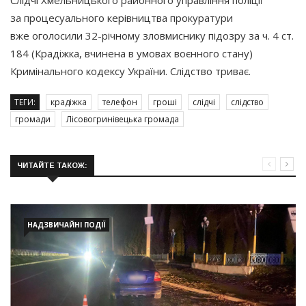
за процесуального керівництва прокуратури
вже оголосили 32-річному зловмиснику підозру за ч. 4 ст.
184
(Крадіжка
, вчинена в умовах воєнного стану)
Кримінального кодексу України. Слідство триває.
ТЕГИ:
крадіжка
телефон
гроші
слідчі
слідство
громади
Лісовогринівецька громада
ЧИТАЙТЕ ТАКОЖ:
НАДЗВИЧАЙНІ ПОДІЇ