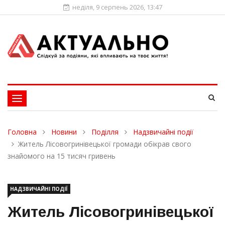
неділя, 9 серпень 2026, 13:47
Toggle
navigation
Головна
Новини
Поділля
Надзвичайні події
Житель Лісовогринівецької громади обікрав свого
знайомого на 15 тисяч гривень
НАДЗВИЧАЙНІ ПОДІЇ
Житель Лісовогринівецької