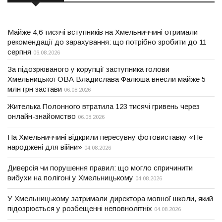
Майже 4,6 тисячі вступників на Хмельниччині отримали
рекомендації до зарахування: що потрібно зробити до 11
серпня
06.08.2026
За підозрюваного у корупції заступника голови
Хмельницької ОВА Владислава Фалюша внесли майже 5
млн грн застави
06.08.2026
Жителька Полонного втратила 123 тисячі гривень через
онлайн-знайомство
06.08.2026
На Хмельниччині відкрили пересувну фотовиставку «Не
народжені для війни»
04.08.2026
Диверсія чи порушення правил: що могло спричинити
вибухи на полігоні у Хмельницькому
04.08.2026
У Хмельницькому затримали директора мовної школи, який
підозрюється у розбещенні неповнолітніх
04.08.2026