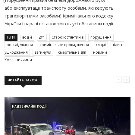
або експлуатації транспорту особами, які керують
транспортними засобами) Кримінального кодексу
України і наразі встановлюють усі обставини події.
ТЕГИ:
водій
дтп
Старокостянтинів
порушення
розслідування
кримінальне провадження
слідчі
тілесні
ушкодження
загинули
смертельна дтп
новини
Хмельниччини
ЧИТАЙТЕ ТАКОЖ:
НАДЗВИЧАЙНІ ПОДІЇ