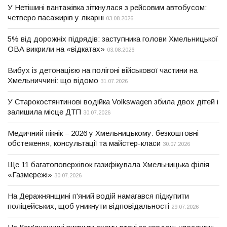
У Нетішині вантажівка зіткнулася з рейсовим автобусом:
четверо пасажирів у лікарні
03.08.2026
5% від дорожніх підрядів: заступника голови Хмельницької
ОВА викрили на «відкатах»
03.08.2026
Вибух із детонацією на полігоні військової частини на
Хмельниччині: що відомо
31.07.2026
У Старокостянтинові водійка Volkswagen збила двох дітей і
залишила місце ДТП
30.07.2026
Медичний пікнік – 2026 у Хмельницькому: безкоштовні
обстеження, консультації та майстер-класи
30.07.2026
Ще 11 багатоповерхівок газифікувала Хмельницька філія
«Газмережі»
30.07.2026
На Деражнянщині п'яний водій намагався підкупити
поліцейських, щоб уникнути відповідальності
29.07.2026