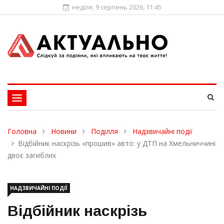
неділя, 9 серпень 2026, 11:45
Toggle
navigation
Головна
Новини
Поділля
Надзвичайні події
Відбійник наскрізь «прошив» авто: у ДТП на Хмельниччині
двоє загиблих
НАДЗВИЧАЙНІ ПОДІЇ
Відбійник наскрізь