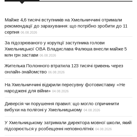
Майже 4,6 тисячі вступників на Хмельниччині отримали
рекомендації до зарахування: що потрібно зробити до 11
серпня
06.08.2026
За підозрюваного у корупції заступника голови
Хмельницької ОВА Владислава Фалюша внесли майже 5
млн грн застави
06.08.2026
Жителька Полонного втратила 123 тисячі гривень через
онлайн-знайомство
06.08.2026
На Хмельниччині відкрили пересувну фотовиставку «Не
народжені для війни»
04.08.2026
Диверсія чи порушення правил: що могло спричинити
вибухи на полігоні у Хмельницькому
04.08.2026
У Хмельницькому затримали директора мовної школи, який
підозрюється у розбещенні неповнолітніх
04.08.2026