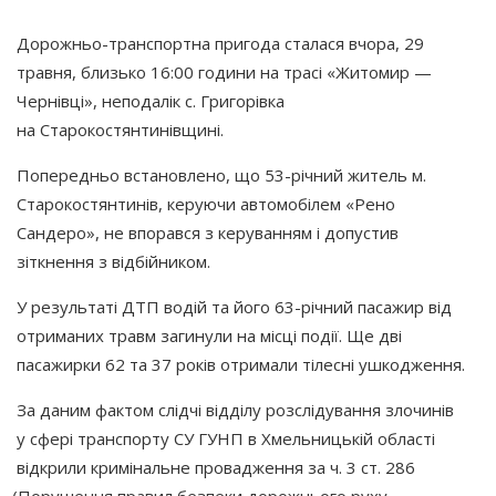
Дорожньо-транспортна пригода сталася вчора, 29
травня, близько 16:00 години на трасі
«Житомир
—
Чернівці», неподалік с. Григорівка
на Старокостянтинівщині.
Попередньо встановлено, що 53-річний житель м.
Старокостянтинів, керуючи автомобілем
«Рено
Сандеро», не впорався з керуванням і допустив
зіткнення з відбійником.
У результаті ДТП водій та його 63-річний пасажир від
отриманих травм загинули на місці події. Ще дві
пасажирки 62 та 37 років отримали тілесні ушкодження.
За даним фактом слідчі відділу розслідування злочинів
у сфері транспорту СУ ГУНП в Хмельницькій області
відкрили кримінальне провадження за ч. 3 ст. 286
(Порушення
правил безпеки дорожнього руху