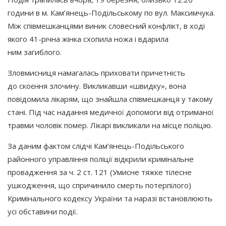
години в м. Кам’янець-Подільському по вул. Максимчука.
Між співмешканцями виник словесний конфлікт, в ході
якого 41-річна жінка схопила ножа і вдарила
ним загиблого.
Зловмисниця намагалась приховати причетність
до скоєння злочину. Викликавши
«швидку
», вона
повідомила лікарям, що знайшла співмешканця у такому
стані. Під час надання медичної допомоги від отриманої
травми чоловік помер. Лікарі викликали на місце поліцію.
За даним фактом слідчі Кам’янець-Подільського
районного управління поліції відкрили кримінальне
провадження за ч. 2 ст. 121
(Умисне
тяжке тілесне
ушкодження, що спричинило смерть потерпілого)
Кримінального кодексу України та наразі встановлюють
усі обставини події.