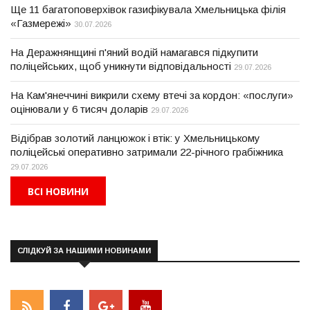
Ще 11 багатоповерхівок газифікувала Хмельницька філія
«Газмережі»
30.07.2026
На Деражнянщині п'яний водій намагався підкупити
поліцейських, щоб уникнути відповідальності
29.07.2026
На Кам'янеччині викрили схему втечі за кордон: «послуги»
оцінювали у 6 тисяч доларів
29.07.2026
Відібрав золотий ланцюжок і втік: у Хмельницькому
поліцейські оперативно затримали 22-річного грабіжника
29.07.2026
ВСІ НОВИНИ
СЛІДКУЙ ЗА НАШИМИ НОВИНАМИ