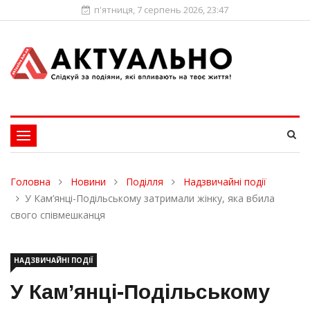
п'ятниця, 7 серпень 2026, 23:47
Toggle
navigation
Головна
Новини
Поділля
Надзвичайні події
У Кам’янці-Подільському затримали жінку, яка вбила
свого співмешканця
НАДЗВИЧАЙНІ ПОДІЇ
У Кам’янці-Подільському