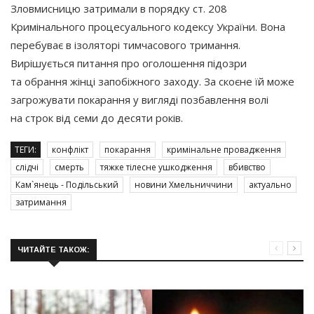
Зловмисницю затримали в порядку ст. 208
Кримінального процесуального кодексу України. Вона
перебуває в ізоляторі тимчасового тримання.
Вирішується питання про оголошення підозри
та обрання жінці запобіжного заходу. За скоєне їй може
загрожувати покарання у вигляді позбавлення волі
на строк від семи до десяти років.
ТЕГИ:
конфлікт
покарання
кримінальне провадження
слідчі
смерть
тяжке тілесне ушкодження
вбивство
Кам`янець - Подільський
новини Хмельниччини
актуально
затримання
ЧИТАЙТЕ ТАКОЖ: