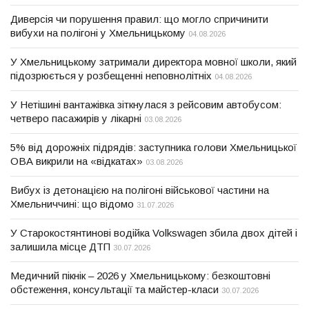
Диверсія чи порушення правил: що могло спричинити
вибухи на полігоні у Хмельницькому
04.08.2026
У Хмельницькому затримали директора мовної школи, який
підозрюється у розбещенні неповнолітніх
04.08.2026
У Нетішині вантажівка зіткнулася з рейсовим автобусом:
четверо пасажирів у лікарні
03.08.2026
5% від дорожніх підрядів: заступника голови Хмельницької
ОВА викрили на «відкатах»
03.08.2026
Вибух із детонацією на полігоні військової частини на
Хмельниччині: що відомо
31.07.2026
У Старокостянтинові водійка Volkswagen збила двох дітей і
залишила місце ДТП
30.07.2026
Медичний пікнік – 2026 у Хмельницькому: безкоштовні
обстеження, консультації та майстер-класи
30.07.2026