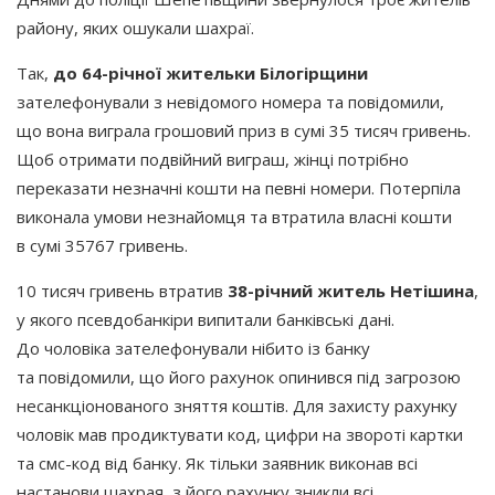
району, яких ошукали шахраї.
Так,
до 64-річної жительки Білогірщини
зателефонували з невідомого номера та повідомили,
що вона виграла грошовий приз в сумі 35 тисяч гривень.
Щоб отримати подвійний виграш, жінці потрібно
переказати незначні кошти на певні номери. Потерпіла
виконала умови незнайомця та втратила власні кошти
в сумі 35767 гривень.
10 тисяч гривень втратив
38-річний житель Нетішина
,
у якого псевдобанкіри випитали банківські дані.
До чоловіка зателефонували нібито із банку
та повідомили, що його рахунок опинився під загрозою
несанкціонованого зняття коштів. Для захисту рахунку
чоловік мав продиктувати код, цифри на звороті картки
та смс-код від банку. Як тільки заявник виконав всі
настанови шахрая, з його рахунку зникли всі