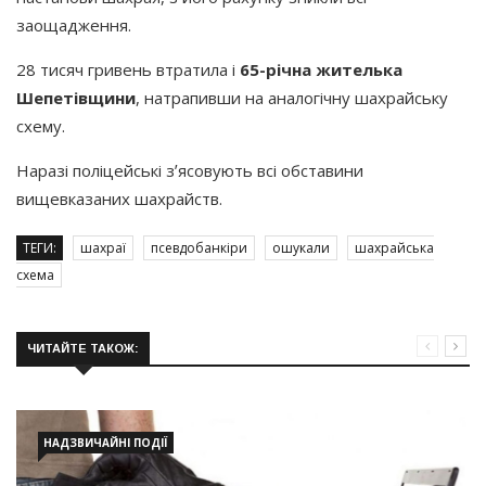
заощадження.
28 тисяч гривень втратила і
65-річна жителька
Шепетівщини
, натрапивши на аналогічну шахрайську
схему.
Наразі поліцейські зʼясовують всі обставини
вищевказаних шахрайств.
ТЕГИ:
шахраї
псевдобанкіри
ошукали
шахрайська
схема
ЧИТАЙТЕ ТАКОЖ:
НАДЗВИЧАЙНІ ПОДІЇ