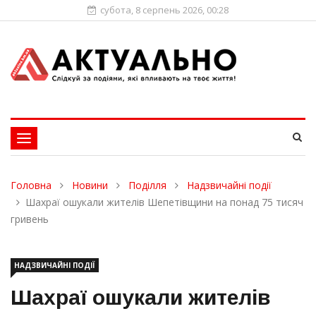
субота, 8 серпень 2026, 00:28
Toggle
navigation
Головна
Новини
Поділля
Надзвичайні події
Шахраї ошукали жителів Шепетівщини на понад 75 тисяч
гривень
НАДЗВИЧАЙНІ ПОДІЇ
Шахраї ошукали жителів