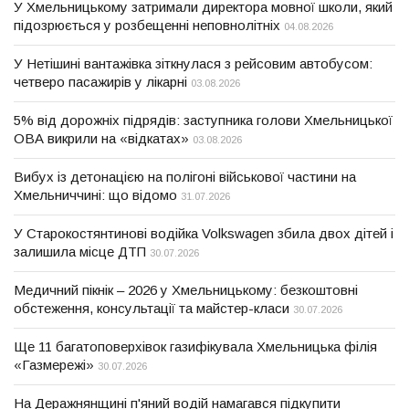
У Хмельницькому затримали директора мовної школи, який
підозрюється у розбещенні неповнолітніх
04.08.2026
У Нетішині вантажівка зіткнулася з рейсовим автобусом:
четверо пасажирів у лікарні
03.08.2026
5% від дорожніх підрядів: заступника голови Хмельницької
ОВА викрили на «відкатах»
03.08.2026
Вибух із детонацією на полігоні військової частини на
Хмельниччині: що відомо
31.07.2026
У Старокостянтинові водійка Volkswagen збила двох дітей і
залишила місце ДТП
30.07.2026
Медичний пікнік – 2026 у Хмельницькому: безкоштовні
обстеження, консультації та майстер-класи
30.07.2026
Ще 11 багатоповерхівок газифікувала Хмельницька філія
«Газмережі»
30.07.2026
На Деражнянщині п'яний водій намагався підкупити