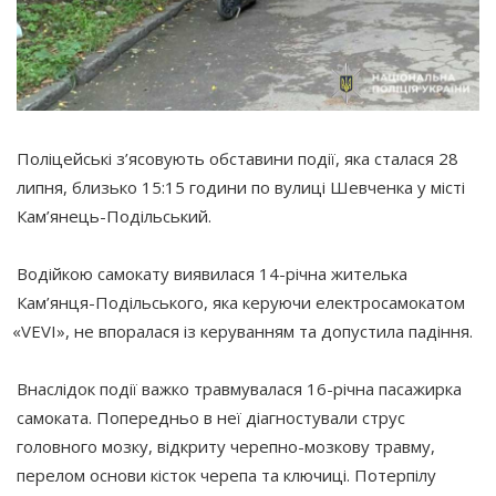
Поліцейські з’ясовують обставини події, яка сталася 28
липня, близько 15:15 години по вулиці Шевченка у місті
Кам’янець-Подільський.
Водійкою самокату виявилася 14-річна жителька
Кам’янця-Подільського, яка керуючи електросамокатом
«VEVI
», не впоралася із керуванням та допустила падіння.
Внаслідок події важко травмувалася 16-річна пасажирка
самоката. Попередньо в неї діагностували струс
головного мозку, відкриту черепно-мозкову травму,
перелом основи кісток черепа та ключиці. Потерпілу