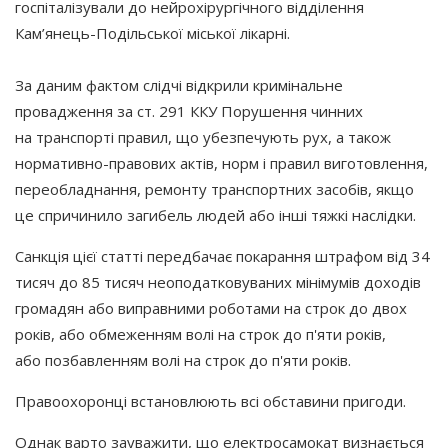
госпіталізували до нейрохірургічного відділення
Кам’янець-Подільської міської лікарні.
За даним фактом слідчі відкрили кримінальне
провадження за ст. 291 ККУ Порушення чинних
на транспорті правил, що убезпечують рух, а також
нормативно-правових актів, норм і правил виготовлення,
переобладнання, ремонту транспортних засобів, якщо
це спричинило загибель людей або інші тяжкі наслідки.
Санкція цієї статті передбачає покарання штрафом від 34
тисяч до 85 тисяч неоподатковуваних мінімумів доходів
громадян або виправними роботами на строк до двох
років, або обмеженням волі на строк до п'яти років,
або позбавленням волі на строк до п'яти років.
Правоохоронці встановлюють всі обставини пригоди.
Однак варто зауважити, що електросамокат визнається