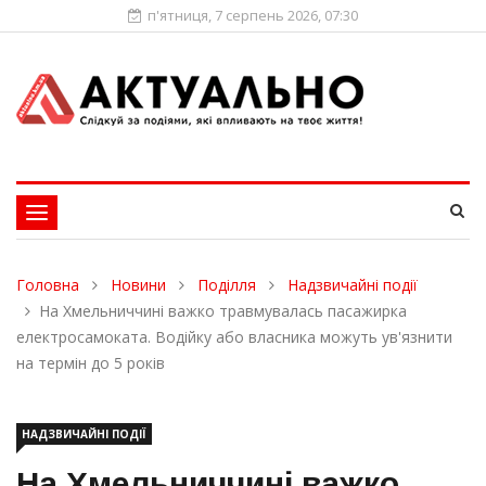
п'ятниця, 7 серпень 2026, 07:30
Toggle
navigation
Головна
Новини
Поділля
Надзвичайні події
На Хмельниччині важко травмувалась пасажирка
електросамоката. Водійку або власника можуть ув'язнити
на термін до 5 років
НАДЗВИЧАЙНІ ПОДІЇ
На Хмельниччині важко