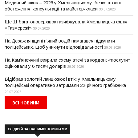
Медичний пікнік – 2026 у Хмельницькому: безкоштовні
обстеження, консультації та майстер-класи
30.07.2026
Ще 11 багатоповерхівок газифікувала Хмельницька філія
«Газмережі»
30.07.2026
На Деражнянщині п'яний водій намагався підкупити
поліцейських, щоб уникнути відповідальності
29.07.2026
На Кам'янеччині викрили схему втечі за кордон: «послуги»
оцінювали у 6 тисяч доларів
29.07.2026
Відібрав золотий ланцюжок і втік: у Хмельницькому
поліцейські оперативно затримали 22-річного грабіжника
29.07.2026
ВСІ НОВИНИ
СЛІДКУЙ ЗА НАШИМИ НОВИНАМИ