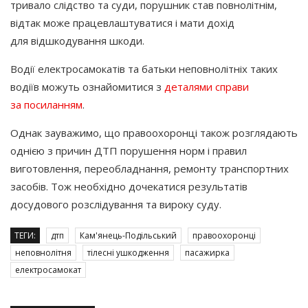
тривало слідство та суди, порушник став повнолітнім,
відтак може працевлаштуватися і мати дохід
для відшкодування шкоди.
Водії електросамокатів та батьки неповнолітніх таких
водіїв можуть ознайомитися з
деталями справи
за посиланням
.
Однак зауважимо, що правоохоронці також розглядають
однією з причин ДТП порушення норм і правил
виготовлення, переобладнання, ремонту транспортних
засобів. Тож необхідно дочекатися результатів
досудового розслідування та вироку суду.
ТЕГИ:
дтп
Кам'янець-Подільський
правоохоронці
неповнолітня
тілесні ушкодження
пасажирка
електросамокат