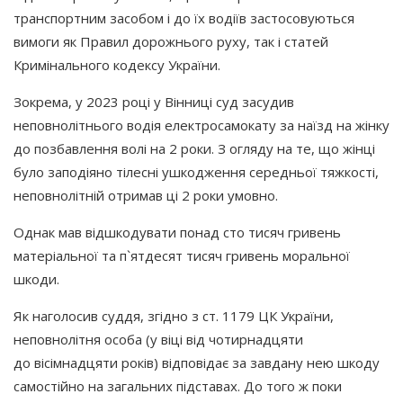
транспортним засобом і до їх водіїв застосовуються
вимоги як Правил дорожнього руху, так і статей
Кримінального кодексу України.
Зокрема, у 2023 році у Вінниці суд засудив
неповнолітнього водія електросамокату за наїзд на жінку
до позбавлення волі на 2 роки. З огляду на те, що жінці
було заподіяно тілесні ушкодження середньої тяжкості,
неповнолітній отримав ці 2 роки умовно.
Однак мав відшкодувати понад сто тисяч гривень
матеріальної та п`ятдесят тисяч гривень моральної
шкоди.
Як наголосив суддя, згідно з ст. 1179 ЦК України,
неповнолітня особа
(у
віці від чотирнадцяти
до вісімнадцяти років) відповідає за завдану нею шкоду
самостійно на загальних підставах. До того ж поки