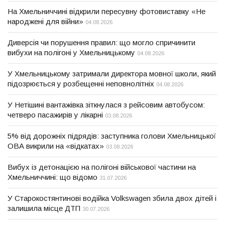
На Хмельниччині відкрили пересувну фотовиставку «Не
народжені для війни»
04.08.2026
Диверсія чи порушення правил: що могло спричинити
вибухи на полігоні у Хмельницькому
04.08.2026
У Хмельницькому затримали директора мовної школи, який
підозрюється у розбещенні неповнолітніх
04.08.2026
У Нетішині вантажівка зіткнулася з рейсовим автобусом:
четверо пасажирів у лікарні
03.08.2026
5% від дорожніх підрядів: заступника голови Хмельницької
ОВА викрили на «відкатах»
03.08.2026
Вибух із детонацією на полігоні військової частини на
Хмельниччині: що відомо
31.07.2026
У Старокостянтинові водійка Volkswagen збила двох дітей і
залишила місце ДТП
30.07.2026