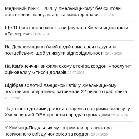
Медичний пікнік – 2026 у Хмельницькому: безкоштовні
обстеження, консультації та майстер-класи
30.07.2026
Ще 11 багатоповерхівок газифікувала Хмельницька філія
«Газмережі»
30.07.2026
На Деражнянщині п'яний водій намагався підкупити
поліцейських, щоб уникнути відповідальності
29.07.2026
На Кам'янеччині викрили схему втечі за кордон: «послуги»
оцінювали у 6 тисяч доларів
29.07.2026
Відібрав золотий ланцюжок і втік: у Хмельницькому
поліцейські оперативно затримали 22-річного грабіжника
29.07.2026
Підготовка до зими, робота лікарень і підтримка бізнесу: у
Хмельницькій ОВА провели нараду з громадами
29.07.2026
У Кам’янці-Подільському затримали організатора
незаконного виїзду чоловіків за кордон
28.07.2026