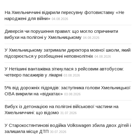
На Хмельниччині відкрили пересувну фотовиставку «Не
народжені для війни»
04.08.2026
Диверсія чи порушення правил: що могло спричинити
вибухи на полігоні у Хмельницькому
04.08.2026
У Хмельницькому затримали директора мовної школи, який
підозрюється у розбещенні неповнолітніх
04.08.2026
У Нетішині вантажівка зіткнулася з рейсовим автобусом:
четверо пасажирів у лікарні
03.08.2026
5% від дорожніх підрядів: заступника голови Хмельницької
ОВА викрили на «відкатах»
03.08.2026
Вибух із детонацією на полігоні військової частини на
Хмельниччині: що відомо
31.07.2026
У Старокостянтинові водійка Volkswagen збила двох дітей і
залишила місце ДТП
30.07.2026