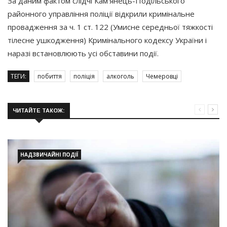
За даним фактом слідчі Кам'янець-Подільського
районного управління поліції відкрили кримінальне
провадження за ч. 1 ст. 122
(Умисне
середньої тяжкості
тілесне ушкодження) Кримінального кодексу України і
наразі встановлюють усі обставини події.
ТЕГИ:
побиття
поліція
алкоголь
Чемеровці
ЧИТАЙТЕ ТАКОЖ:
НАДЗВИЧАЙНІ ПОДІЇ