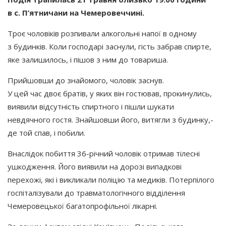
в с. П’ятничани на Чемеровеччині.
Троє чоловіків розпивали алкогольні напої в одному
з будинків. Коли господарі заснули, гість забрав спирте,
яке залишилось, і пішов з ним до товариша.
Прийшовши до знайомого, чоловік заснув.
У цей час двоє братів, у яких він гостював, прокинулись,
виявили відсутність спиртного і пішли шукати
невдячного гостя. Знайшовши його, витягли з будинку,-
де той спав, і побили.
Внаслідок побиття 36-річний чоловік отримав тілесні
ушкодження. Його виявили на дорозі випадкові
перехожі, які і викликали поліцію та медиків. Потерпілого
госпіталізували до травматологічного відділення
Чемеровецької багатопрофільної лікарні.