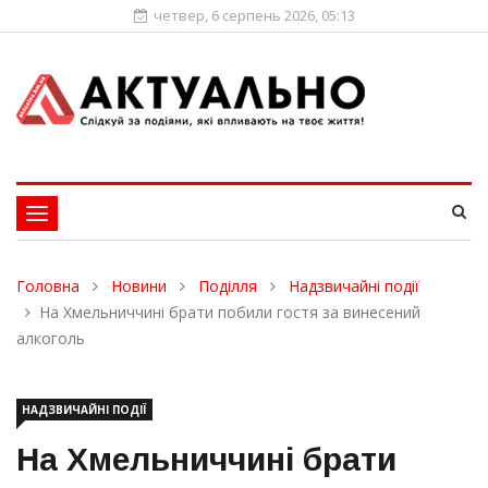
четвер, 6 серпень 2026, 05:13
Toggle
navigation
Головна
Новини
Поділля
Надзвичайні події
На Хмельниччині брати побили гостя за винесений
алкоголь
НАДЗВИЧАЙНІ ПОДІЇ
На Хмельниччині брати