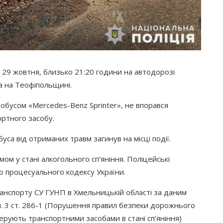
29 жовтня, близько 21:20 години на автодорозі
ка на Теофіпольщині.
тобусом
«Mercedes
-Benz Sprinter», не впорався
ртного засобу.
уса від отриманих травм загинув на місці події.
ом у стані алкогольного сп’яніння. Поліцейські
го процесуального кодексу України.
транспорту СУ ГУНП в Хмельницькій області за даним
 3 ст. 286-1
(Порушення
правил безпеки дорожнього
керують транспортними засобами в стані сп’яніння)