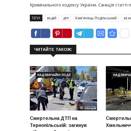
Кримінального кодексу України. Санкція статті 
ТЕГИ:
водій
дтп
Кам'янець-Подільський
за 
ЧИТАЙТЕ ТАКОЖ:
НАДЗВИЧАЙНІ ПОДІЇ
НАДЗВИЧАЙ
Смертельна ДТП на
Смертельн
Тернопільській: загинув
Хмельничч