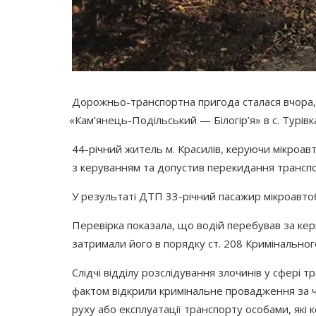
Дорожньо-транспортна пригода сталася вчора, 
«Кам
’янець-Подільський — Білогір’я» в с. Турів
44-річний житель м. Красилів, керуючи мікроав
з керуванням та допустив перекидання транспо
У результаті ДТП 33-річний пасажир мікроавтоб
Перевірка показала, що водій перебував за керм
затримали його в порядку ст. 208 Кримінально
Слідчі відділу розслідування злочинів у сфері 
фактом відкрили кримінальне провадження за ч.
руху або експлуатації транспорту особами, які 