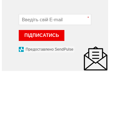
6-річний чоловік
мотоцикліст
 листопада 2021 р.
10 жовтня 2023 р.
*
ПІДПИСАТИСЬ
Предоставлено SendPulse