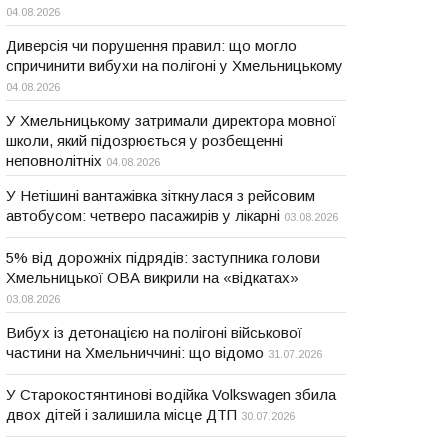
04.08.2026
Диверсія чи порушення правил: що могло
спричинити вибухи на полігоні у Хмельницькому
04.08.2026
У Хмельницькому затримали директора мовної
школи, який підозрюється у розбещенні
неповнолітніх
04.08.2026
У Нетішині вантажівка зіткнулася з рейсовим
автобусом: четверо пасажирів у лікарні
03.08.2026
5% від дорожніх підрядів: заступника голови
Хмельницької ОВА викрили на «відкатах»
03.08.2026
Вибух із детонацією на полігоні військової
частини на Хмельниччині: що відомо
31.07.2026
У Старокостянтинові водійка Volkswagen збила
двох дітей і залишила місце ДТП
30.07.2026