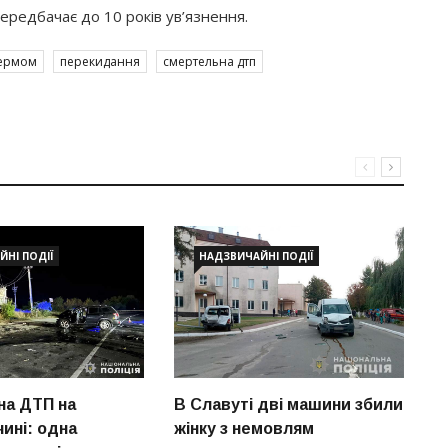
передбачає до 10 років ув’язнення.
кермом
перекидання
смертельна дтп
НІ ПОДІЇ
НАДЗВИЧАЙНІ ПОДІЇ
а ДТП на
В Славуті дві машини збили
У
ині: одна
жінку з немовлям
п