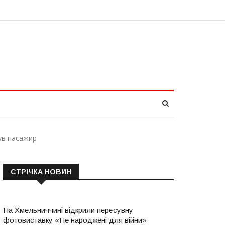
ув пасажир
СТРІЧКА НОВИН
На Хмельниччині відкрили пересувну
фотовиставку «Не народжені для війни»