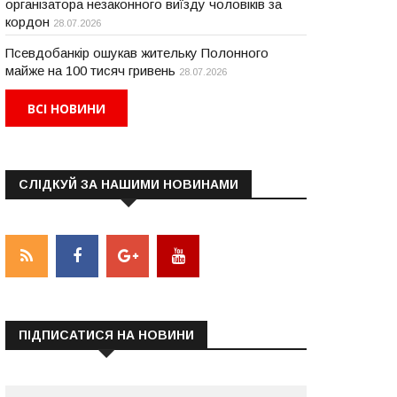
організатора незаконного виїзду чоловіків за
кордон
28.07.2026
Псевдобанкір ошукав жительку Полонного
майже на 100 тисяч гривень
28.07.2026
ВСІ НОВИНИ
СЛІДКУЙ ЗА НАШИМИ НОВИНАМИ
НАДЗВИЧАЙНІ ПОДІЇ
НАДЗВИЧАЙНІ ПОДІЇ
ПІДПИСАТИСЯ НА НОВИНИ
 Хмельницькому районі
На Камʼянеччині в ДТП
ід колесами Рено загинув
загинув 28-річний