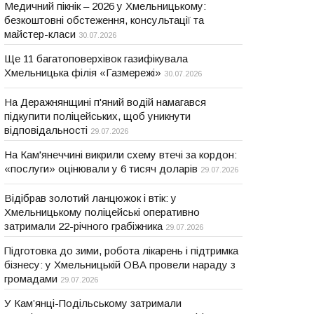
Медичний пікнік – 2026 у Хмельницькому:
безкоштовні обстеження, консультації та
майстер-класи
30.07.2026
Ще 11 багатоповерхівок газифікувала
Хмельницька філія «Газмережі»
30.07.2026
На Деражнянщині п'яний водій намагався
підкупити поліцейських, щоб уникнути
відповідальності
29.07.2026
На Кам'янеччині викрили схему втечі за кордон:
«послуги» оцінювали у 6 тисяч доларів
29.07.2026
Відібрав золотий ланцюжок і втік: у
Хмельницькому поліцейські оперативно
затримали 22-річного грабіжника
29.07.2026
Підготовка до зими, робота лікарень і підтримка
бізнесу: у Хмельницькій ОВА провели нараду з
громадами
29.07.2026
У Кам’янці-Подільському затримали