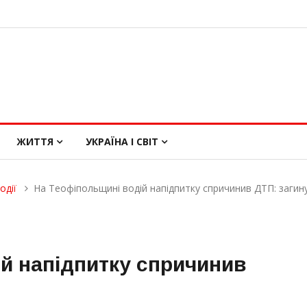
ЖИТТЯ
УКРАЇНА І СВІТ
одії
На Теофіпольщині водій напідпитку спричинив ДТП: загин
й напідпитку спричинив