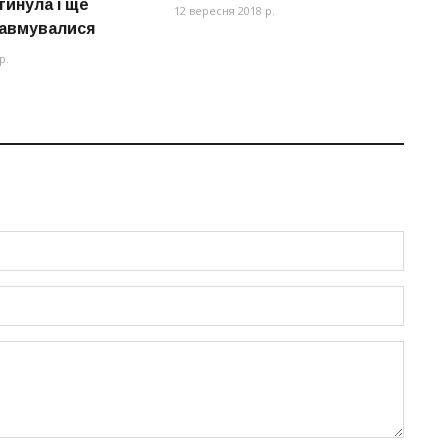
гинула і ще
3
12 вересня 2018 р.
авмувалися
22
р.