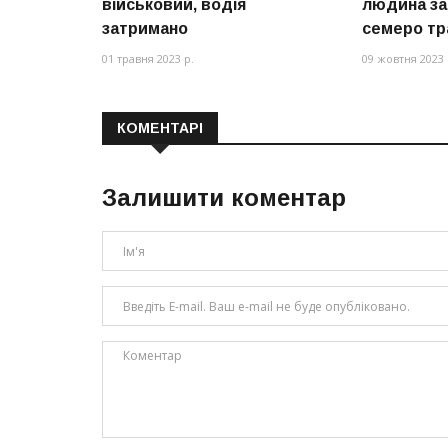
військовий, водія
людина за
затримано
семеро тр
01 травня 2023 р.
09 жовтня 2023 
КОМЕНТАРІ
Залишити коментар