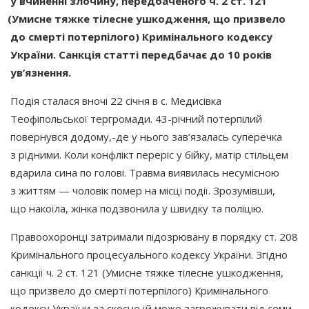
у вчиненні злочину, передбаченого ч. 2 ст. 121
(Умисне
тяжке тілесне ушкодження, що призвело
до смерті потерпілого) Кримінального кодексу
України. Санкція статті передбачає до 10 років
ув’язнення.
Подія сталася вночі 22 січня в с. Медисівка
Теофіпольської тергромади. 43-річний потерпілий
повернувся додому,-де у нього зав’язалась суперечка
з рідними. Коли конфлікт переріс у бійку, матір стільцем
вдарила сина по голові. Травма виявилась несумісною
з життям — чоловік помер на місці події. Зрозумівши,
що накоїла, жінка подзвонила у швидку та поліцію.
Правоохоронці затримали підозрювану в порядку ст. 208
Кримінального процесуального кодексу України. Згідно
санкції ч. 2 ст. 121
(Умисне
тяжке тілесне ушкодження,
що призвело до смерті потерпілого) Кримінального
кодексу України за скоєне їй може загрожувати від семи