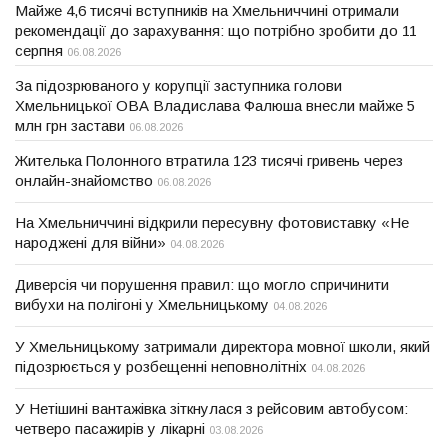
Майже 4,6 тисячі вступників на Хмельниччині отримали
рекомендації до зарахування: що потрібно зробити до 11
серпня
06.08.2026
За підозрюваного у корупції заступника голови
Хмельницької ОВА Владислава Фалюша внесли майже 5
млн грн застави
06.08.2026
Жителька Полонного втратила 123 тисячі гривень через
онлайн-знайомство
06.08.2026
На Хмельниччині відкрили пересувну фотовиставку «Не
народжені для війни»
04.08.2026
Диверсія чи порушення правил: що могло спричинити
вибухи на полігоні у Хмельницькому
04.08.2026
У Хмельницькому затримали директора мовної школи, який
підозрюється у розбещенні неповнолітніх
04.08.2026
У Нетішині вантажівка зіткнулася з рейсовим автобусом:
четверо пасажирів у лікарні
03.08.2026