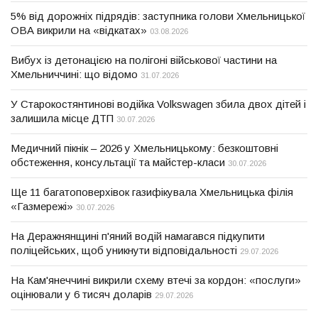
5% від дорожніх підрядів: заступника голови Хмельницької
ОВА викрили на «відкатах»
03.08.2026
Вибух із детонацією на полігоні військової частини на
Хмельниччині: що відомо
31.07.2026
У Старокостянтинові водійка Volkswagen збила двох дітей і
залишила місце ДТП
30.07.2026
Медичний пікнік – 2026 у Хмельницькому: безкоштовні
обстеження, консультації та майстер-класи
30.07.2026
Ще 11 багатоповерхівок газифікувала Хмельницька філія
«Газмережі»
30.07.2026
На Деражнянщині п'яний водій намагався підкупити
поліцейських, щоб уникнути відповідальності
29.07.2026
На Кам'янеччині викрили схему втечі за кордон: «послуги»
оцінювали у 6 тисяч доларів
29.07.2026