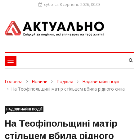
субота, 8 серпень 2026, 00:03
Toggle
navigation
Головна
Новини
Поділля
Надзвичайні події
На Теофіпольщині матір стільцем вбила рідного сина
НАДЗВИЧАЙНІ ПОДІЇ
На Теофіпольщині матір
стільцем вбила рідного