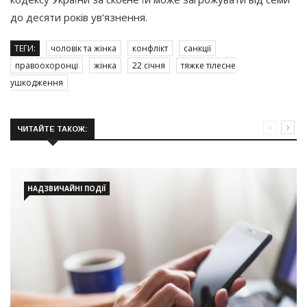
до десяти років ув’язнення.
ТЕГИ:
чоловік та жінка
конфлікт
санкції
правоохоронці
жінка
22 січня
тяжке тілесне
ушкодження
ЧИТАЙТЕ ТАКОЖ:
НАДЗВИЧАЙНІ ПОДІЇ