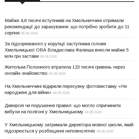
Майже 4,6 тисячі вступників на Хмельниччині отримали
рекомендації до зарахування: що потрібно зробити до 11
серпня
06.08.2026
За підозрюваного у корупції заступника голови
Хмельницької ОВА Владислава Фалюша внесли майже 5
млн грн застави
06.08.2026
Жителька Полонного втратила 123 тисячі гривень через
онлайн-знайомство
06.08.2026
На Хмельниччині відкрили пересувну фотовиставку «Не
народжені для війни»
04.08.2026
Диверсія чи порушення правил: що могло спричинити
вибухи на полігоні у Хмельницькому
04.08.2026
У Хмельницькому затримали директора мовної школи, який
підозрюється у розбещенні неповнолітніх
04.08.2026