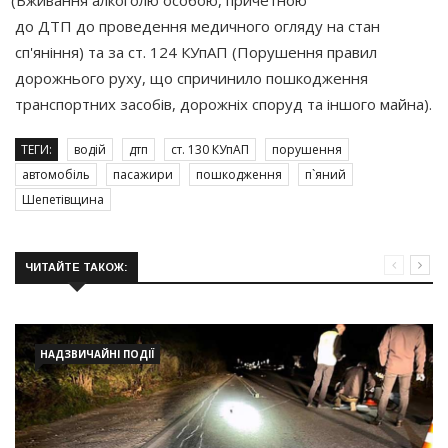
до ДТП до проведення медичного огляду на стан
сп'яніння) та за ст. 124 КУпАП
(Порушення
правил
дорожнього руху, що спричинило пошкодження
транспортних засобів, дорожніх споруд та іншого майна).
ТЕГИ:
водій
дтп
ст. 130 КУпАП
порушення
автомобіль
пасажири
пошкодження
п`яний
Шепетівщина
ЧИТАЙТЕ ТАКОЖ:
НАДЗВИЧАЙНІ ПОДІЇ