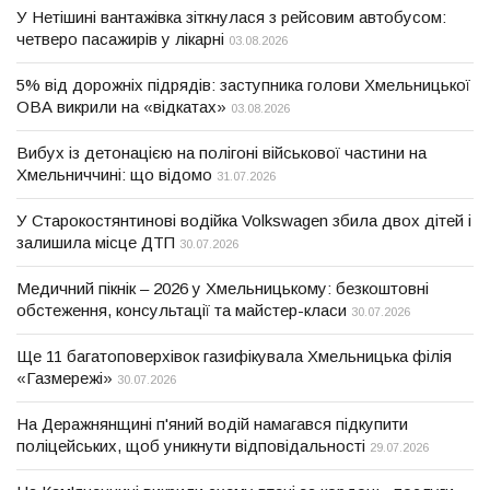
У Нетішині вантажівка зіткнулася з рейсовим автобусом:
четверо пасажирів у лікарні
03.08.2026
5% від дорожніх підрядів: заступника голови Хмельницької
ОВА викрили на «відкатах»
03.08.2026
Вибух із детонацією на полігоні військової частини на
Хмельниччині: що відомо
31.07.2026
У Старокостянтинові водійка Volkswagen збила двох дітей і
залишила місце ДТП
30.07.2026
Медичний пікнік – 2026 у Хмельницькому: безкоштовні
обстеження, консультації та майстер-класи
30.07.2026
Ще 11 багатоповерхівок газифікувала Хмельницька філія
«Газмережі»
30.07.2026
На Деражнянщині п'яний водій намагався підкупити
поліцейських, щоб уникнути відповідальності
29.07.2026