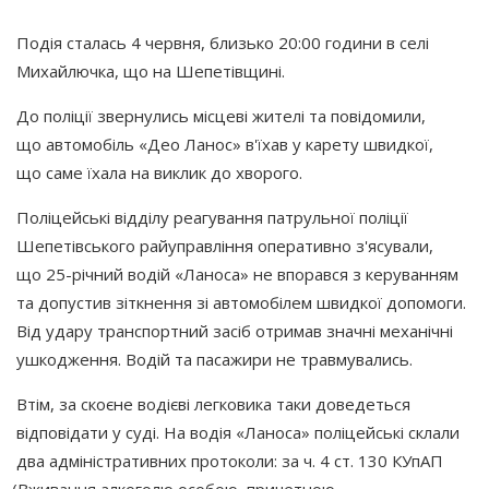
Подія сталась 4 червня, близько 20:00 години в селі
Михайлючка, що на Шепетівщині.
До поліції звернулись місцеві жителі та повідомили,
що автомобіль
«Део
Ланос» в'їхав у карету швидкої,
що саме їхала на виклик до хворого.
Поліцейські відділу реагування патрульної поліції
Шепетівського райуправління оперативно з'ясували,
що 25-річний водій
«Ланоса
» не впорався з керуванням
та допустив зіткнення зі автомобілем швидкої допомоги.
Від удару транспортний засіб отримав значні механічні
ушкодження. Водій та пасажири не травмувались.
Втім, за скоєне водієві легковика таки доведеться
відповідати у суді. На водія
«Ланоса
» поліцейські склали
два адміністративних протоколи: за ч. 4 ст. 130 КУпАП
(Вживання
алкоголю особою, причетною