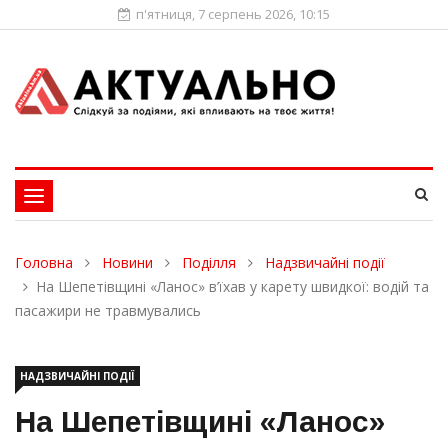
п'ятниця, 7 серпень 2026, 10:15
Toggle
navigation
Головна
Новини
Поділля
Надзвичайні події
На Шепетівщині «Ланос» в’їхав у карету швидкої: водій та
пасажири не травмувались
НАДЗВИЧАЙНІ ПОДІЇ
На Шепетівщині «Ланос»