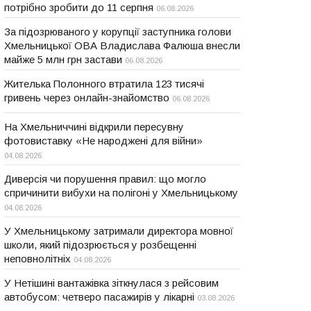
потрібно зробити до 11 серпня
06.08.2026
За підозрюваного у корупції заступника голови
Хмельницької ОВА Владислава Фалюша внесли
майже 5 млн грн застави
06.08.2026
Жителька Полонного втратила 123 тисячі
гривень через онлайн-знайомство
06.08.2026
На Хмельниччині відкрили пересувну
фотовиставку «Не народжені для війни»
04.08.2026
Диверсія чи порушення правил: що могло
спричинити вибухи на полігоні у Хмельницькому
04.08.2026
У Хмельницькому затримали директора мовної
школи, який підозрюється у розбещенні
неповнолітніх
04.08.2026
У Нетішині вантажівка зіткнулася з рейсовим
автобусом: четверо пасажирів у лікарні
03.08.2026