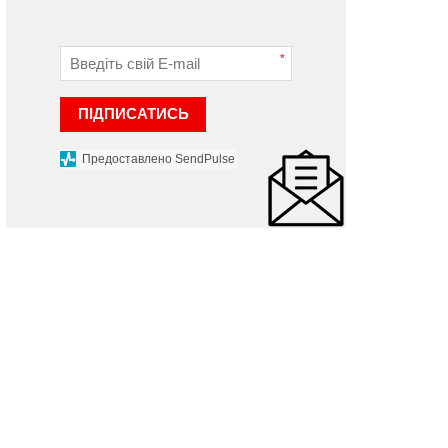
ТП загинула жінка
загинула 61-річна жінка, 
переходила дорогу
 вересня 2025 р.
*
22 грудня 2023 р.
ПІДПИСАТИСЬ
Предоставлено SendPulse