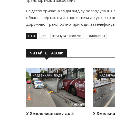
транспортними засобами».
Слідство триває, а слідчі відділу розслідуванн
області звертаються з проханням до усіх, хто 
дорожньо-транспортної пригоди, зателефонув
ТЕГИ:
дтп
загинула пішохідка
Головчинці
ЧИТАЙТЕ ТАКОЖ:
НАДЗВИЧАЙНІ ПОДІЇ
НАДЗВИЧАЙ
У Хмельницькому до 5
У Хмельни