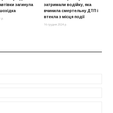
автівки загинула
затримали водійку, яка
Д
ішохідка
вчинила смертельну ДТП і
01
втекла з місця події
 р.
16 грудня 2024 р.