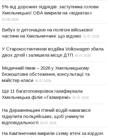
5% від дорожніх підрядів: заступника голови
Хмельницької ОВА викрили на «відкатах»
03.08.2026
Вибух із детонацією на полігоні військової
частини на Хмельниччині: що відомо
31.07.2026
У Старокостянтинові водійка Volkswagen збила
двох дітей і залишила місце ДТП
30.07.2026
Медичний пікнік – 2026 у Хмельницькому:
безкоштовні обстеження, консультації та
майстер-класи
30.07.2026
Ще 11 багатоповерхівок газифікувала
Хмельницька філія «Газмережі»
30.07.2026
На Деражнянщині п'яний водій намагався
підкупити поліцейських, щоб уникнути
відповідальності
29.07.2026
На Кам'янеччині викрили схему втечі за кордон: