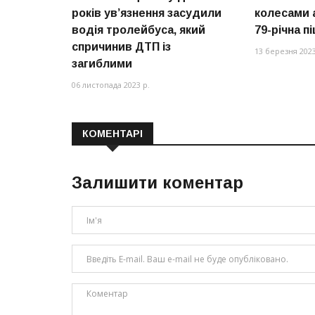
років ув’язнення засудили
колесами 
водія тролейбуса, який
79-річна п
спричинив ДТП із
13 березня 2023
загиблими
06 листопада 2023 р.
КОМЕНТАРІ
Залишити коментар