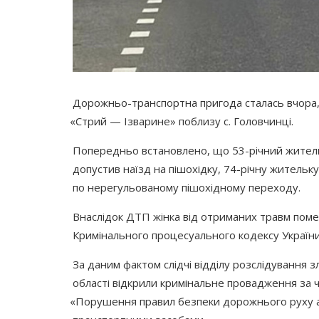
Дорожньо-транспортна пригода сталась вчора, 
«Стрий
— Ізварине» поблизу с. Головчинці.
Попередньо встановлено, що 53-річний житель 
допустив наїзд на пішохідку, 74-річну жительк
по нерегульованому пішохідному переходу.
Внаслідок ДТП жінка від отриманих травм померл
Кримінального процесуального кодексу України
За даним фактом слідчі відділу розслідування 
області відкрили кримінальне провадження за ч
«Порушення
правил безпеки дорожнього руху аб