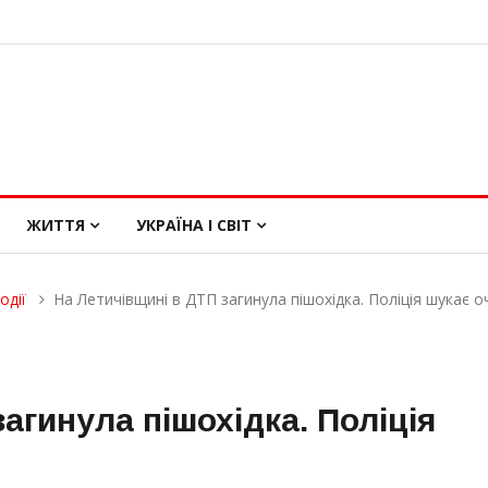
ЖИТТЯ
УКРАЇНА І СВІТ
одії
На Летичівщині в ДТП загинула пішохідка. Поліція шукає о
агинула пішохідка. Поліція