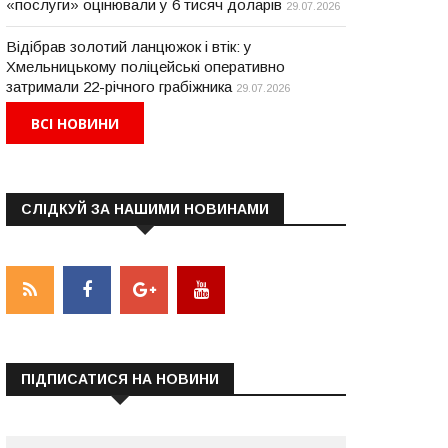
«послуги» оцінювали у 6 тисяч доларів
29.07.2026
Відібрав золотий ланцюжок і втік: у
Хмельницькому поліцейські оперативно
затримали 22-річного грабіжника
29.07.2026
ВСІ НОВИНИ
СЛІДКУЙ ЗА НАШИМИ НОВИНАМИ
НАДЗВИЧАЙНІ ПОДІЇ
НАДЗВИЧАЙНІ ПОДІЇ
ПІДПИСАТИСЯ НА НОВИНИ
 Кам’янці-Подільському в
На Кам’янеччині в ДТП