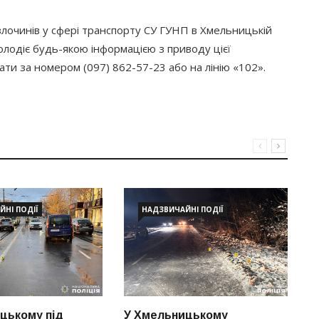
я злочинів у сфері транспорту СУ ГУНП в Хмельницькій
володіє будь-якою інформацією з приводу цієї
ати за номером
(097
) 862-57-23 або на лінію
«102
».
НІ ПОДІЇ
НАДЗВИЧАЙНІ ПОДІЇ
цькому під
У Хмельницькому
У