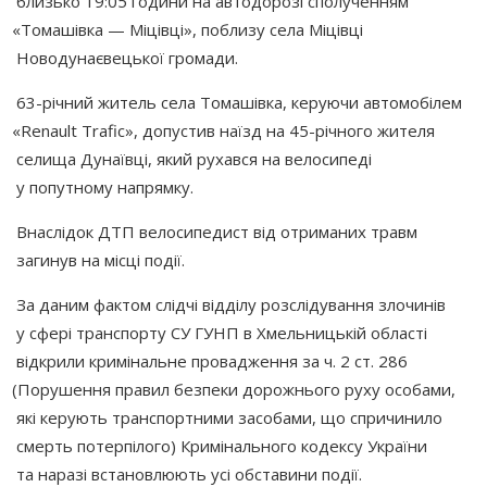
близько 19:05 години на автодорозі сполученням
«Томашівка
— Міцівці», поблизу села Міцівці
Новодунаєвецької громади.
63-річний житель села Томашівка, керуючи автомобілем
«Renault
Trafic», допустив наїзд на 45-річного жителя
селища Дунаївці, який рухався на велосипеді
у попутному напрямку.
Внаслідок ДТП велосипедист від отриманих травм
загинув на місці події.
За даним фактом слідчі відділу розслідування злочинів
у сфері транспорту СУ ГУНП в Хмельницькій області
відкрили кримінальне провадження за ч. 2 ст. 286
(Порушення
правил безпеки дорожнього руху особами,
які керують транспортними засобами, що спричинило
смерть потерпілого) Кримінального кодексу України
та наразі встановлюють усі обставини події.