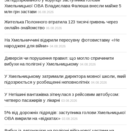
Хмельницької ОВА Владислава Фалюша внесли майже 5
млн грн застави
06.08.2026
Жителька Полонного втратила 123 тисячі гривень через
онлайн-знайомство
06.08.2026
На Хмельниччині відкрили пересувну фотовиставку «Не
народжені для війни»
04.08.2026
Диверсія чи порушення правил: що могло спричинити
вибухи на полігоні у Хмельницькому
04.08.2026
У Хмельницькому затримали директора мовної школи, який
підозрюється у розбещенні неповнолітніх
04.08.2026
У Нетішині вантажівка зіткнулася з рейсовим автобусом:
четверо пасажирів у лікарні
03.08.2026
5% від дорожніх підрядів: заступника голови Хмельницької
ОВА викрили на «відкатах»
03.08.2026
Вибух із детонацією на полігоні військової частини на