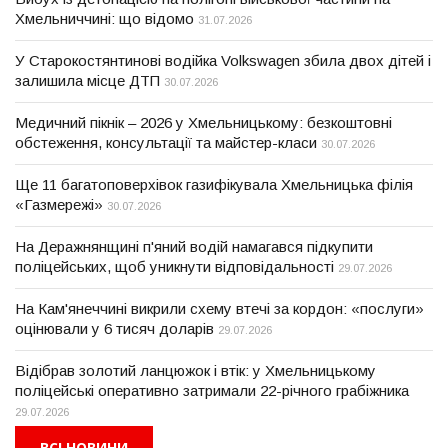
Хмельниччині: що відомо
31.07.2026
У Старокостянтинові водійка Volkswagen збила двох дітей і
залишила місце ДТП
30.07.2026
Медичний пікнік – 2026 у Хмельницькому: безкоштовні
обстеження, консультації та майстер-класи
30.07.2026
Ще 11 багатоповерхівок газифікувала Хмельницька філія
«Газмережі»
30.07.2026
На Деражнянщині п'яний водій намагався підкупити
поліцейських, щоб уникнути відповідальності
29.07.2026
На Кам'янеччині викрили схему втечі за кордон: «послуги»
оцінювали у 6 тисяч доларів
29.07.2026
Відібрав золотий ланцюжок і втік: у Хмельницькому
поліцейські оперативно затримали 22-річного грабіжника
29.07.2026
ВСІ НОВИНИ