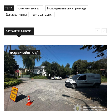
ТЕГИ:
смертельна дтп
Новодунаєвецька громада
Дунаєвеччина
велосипедист
ЧИТАЙТЕ ТАКОЖ:
НАДЗВИЧАЙНІ ПОДІЇ