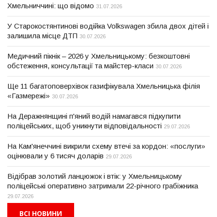
Хмельниччині: що відомо
31.07.2026
У Старокостянтинові водійка Volkswagen збила двох дітей і
залишила місце ДТП
30.07.2026
Медичний пікнік – 2026 у Хмельницькому: безкоштовні
обстеження, консультації та майстер-класи
30.07.2026
Ще 11 багатоповерхівок газифікувала Хмельницька філія
«Газмережі»
30.07.2026
На Деражнянщині п'яний водій намагався підкупити
поліцейських, щоб уникнути відповідальності
29.07.2026
На Кам'янеччині викрили схему втечі за кордон: «послуги»
оцінювали у 6 тисяч доларів
29.07.2026
Відібрав золотий ланцюжок і втік: у Хмельницькому
поліцейські оперативно затримали 22-річного грабіжника
29.07.2026
ВСІ НОВИНИ