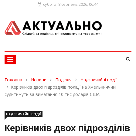
субота, 8 серпень 2026, 06:44
Toggle
navigation
Головна
Новини
Поділля
Надзвичайні події
Керівників двох підрозділів поліції на Хмельниччині
судитимуть за вимагання 10 тис доларів США
НАДЗВИЧАЙНІ ПОДІЇ
Керівників двох підрозділів