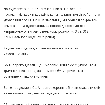
До суду скеровано обвинувальний акт стосовно
начальників двох підрозділів кримінальної поліції районного
управління поліції ГУНП в Хмельницькій області за фактом
вимагання та одержання, за попередньою змовою,
неправомірної вигоди у великому розмірі
(ч
. 3 ст. 368
Кримінального кодексу України).
За даними слідства, спільники вимагали кошти
у хмельничанки.
Вони переконували, що її чоловік, який вже є фігурантом
кримінальних проваджень, може бути причетним і
до вчинення інших злочинів.
За 10 тис доларів США правоохоронці обіцяли
«закрити
очі»
та не вживати жодних заходів до їх розкриття.
Аби виконати ці вимоги, потерпіла навіть планувала