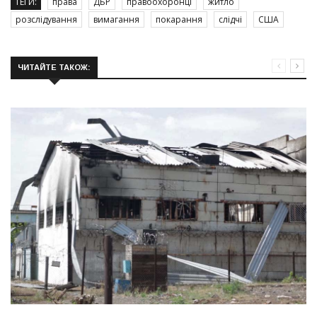
ТЕГИ:
права
ДБР
правоохоронці
житло
розслідування
вимагання
покарання
слідчі
США
ЧИТАЙТЕ ТАКОЖ: