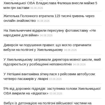
Хмельницької ОВА Владислава Фалюша внесли майже 5
млн грн застави
06.08.2026
Жителька Полонного втратила 123 тисячі гривень через
онлайн-знайомство
06.08.2026
На Хмельниччині відкрили пересувну фотовиставку «Не
народжені для війни»
04.08.2026
Диверсія чи порушення правил: що могло спричинити
вибухи на полігоні у Хмельницькому
04.08.2026
У Хмельницькому затримали директора мовної школи, який
підозрюється у розбещенні неповнолітніх
04.08.2026
У Нетішині вантажівка зіткнулася з рейсовим автобусом:
четверо пасажирів у лікарні
03.08.2026
5% від дорожніх підрядів: заступника голови Хмельницької
ОВА викрили на «відкатах»
03.08.2026
Вибух із детонацією на полігоні військової частини на