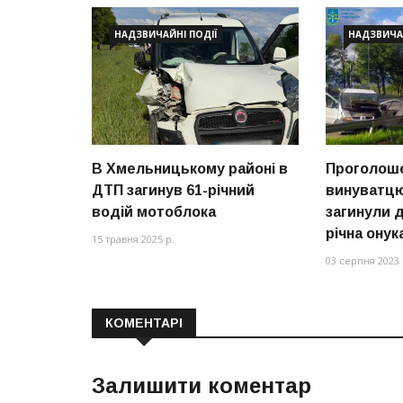
НАДЗВИЧАЙНІ ПОДІЇ
НАДЗВИЧАЙ
В Хмельницькому районі в
Проголош
ДТП загинув 61-річний
винуватцю
водій мотоблока
загинули д
річна онук
15 травня 2025 р.
03 серпня 2023 
КОМЕНТАРІ
Залишити коментар