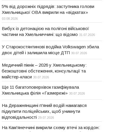
5% від дорожніх підрядів: заступника голови
Хмельницької ОВА викрили на «відкатах»
03.08.2026
Вибух із детонацією на полігоні військової
частини на Хмельниччині: що відомо
31.07.2026
У Старокостянтинові водійка Volkswagen збила
двох дітей і залишила місце ДТП
30.07.2026
Медичний пікнік – 2026 у Хмельницькому:
безкоштовні обстеження, консультації та
майстер-класи
30.07.2026
Ще 11 багатоповерхівок газифікувала
Хмельницька філія «Газмережі»
30.07.2026
На Деражнянщині п'яний водій намагався
підкупити поліцейських, щоб уникнути
відповідальності
29.07.2026
На Кам'янеччині викрили схему втечі за кордон: