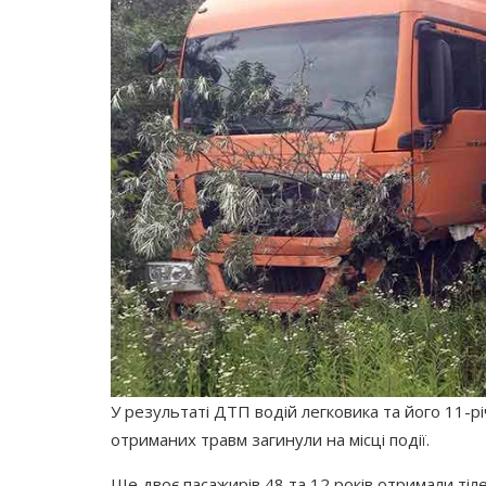
У результаті ДТП водій легковика та його 11-рі
отриманих травм загинули на місці події.
Ще двоє пасажирів 48 та 12 років отримали тіле