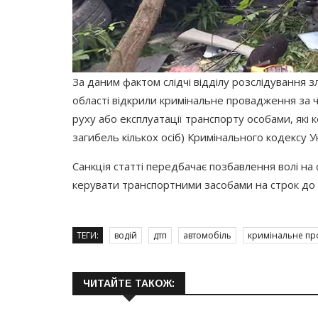
За даним фактом слідчі відділу розслідування 
області відкрили кримінальне провадження за ч.
руху або експлуатації транспорту особами, як
загибель кількох осіб) Кримінального кодексу Ук
Санкція статті передбачає позбавлення волі на 
керувати транспортними засобами на строк до 
ТЕГИ:
водій
дтп
автомобіль
кримінальне п
ЧИТАЙТЕ ТАКОЖ: