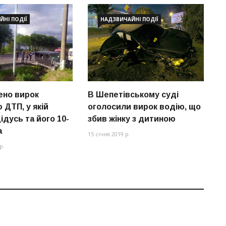
НІ ПОДІЇ
НАДЗВИЧАЙНІ ПОДІЇ
ено вирок
В Шепетівському суді
В
 ДТП, у якій
оголосили вирок водію, що
з
ідусь та його 10-
збив жінку з дитиною
л
а
15 січня 2019 р.
13
р.