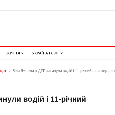
ЖИТТЯ
УКРАЇНА І СВІТ
одії
Біля Ямполя в ДТП загинули водій і 11-річний пасажир ле
нули водій і 11-річний