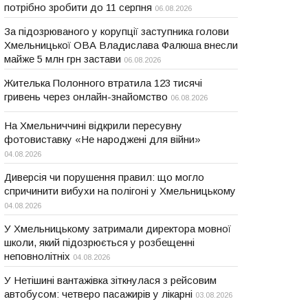
потрібно зробити до 11 серпня
06.08.2026
За підозрюваного у корупції заступника голови
Хмельницької ОВА Владислава Фалюша внесли
майже 5 млн грн застави
06.08.2026
Жителька Полонного втратила 123 тисячі
гривень через онлайн-знайомство
06.08.2026
На Хмельниччині відкрили пересувну
фотовиставку «Не народжені для війни»
04.08.2026
Диверсія чи порушення правил: що могло
спричинити вибухи на полігоні у Хмельницькому
04.08.2026
У Хмельницькому затримали директора мовної
школи, який підозрюється у розбещенні
неповнолітніх
04.08.2026
У Нетішині вантажівка зіткнулася з рейсовим
автобусом: четверо пасажирів у лікарні
03.08.2026