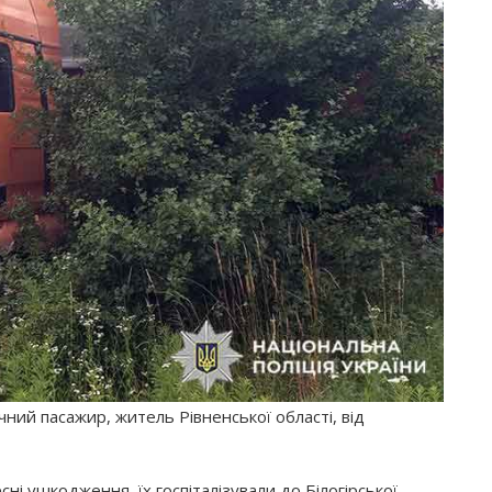
чний пасажир, житель Рівненської області, від
сні ушкодження, їх госпіталізували до Білогірської