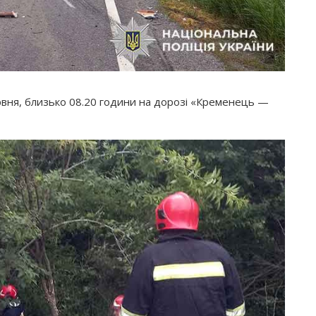
ня, близько 08.20 години на дорозі
«Кременець
—