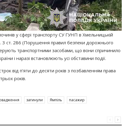
злочинів у сфері транспорту СУ ГУНП в Хмельницькій
 3 ст. 286
(Порушення
правил безпеки дорожнього
і керують транспортними засобами, що вони спричинило
раїни і наразі встановлюють усі обставини події.
строк від п'яти до десяти років з позбавленням права
трьох років.
ровадження
загинули
Ямпіль
пасажир