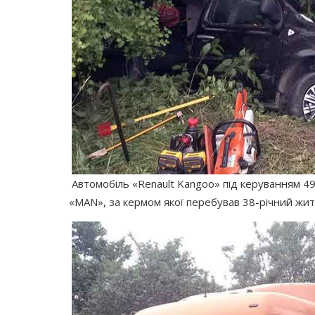
Автомобіль
«Renault
Kangoo» під керуванням 49-
«MAN
», за кермом якої перебував 38-річний жит