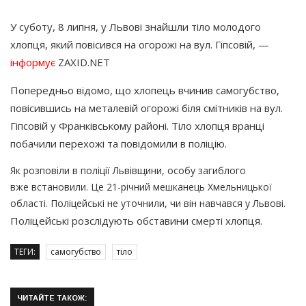
У суботу, 8 липня, у Львові знайшли тіло молодого
хлопця, який повісився на огорожі на вул. Гіпсовій, —
інформує
ZAXID.NET
Попередньо відомо, що хлопець вчинив самогубство,
повісившись на металевій огорожі біля смітників на вул.
Гіпсовій у Франківському районі. Тіло хлопця вранці
побачили перехожі та повідомили в поліцію.
Як розповіли в поліції Львівщини, особу загиблого
вже встановили. Це 21-річний мешканець Хмельницької
області. Поліцейські не уточнили, чи він навчався у Львові.
Поліцейські розслідують обставини смерті хлопця.
ТЕГИ:
самогубство
тіло
ЧИТАЙТЕ ТАКОЖ: