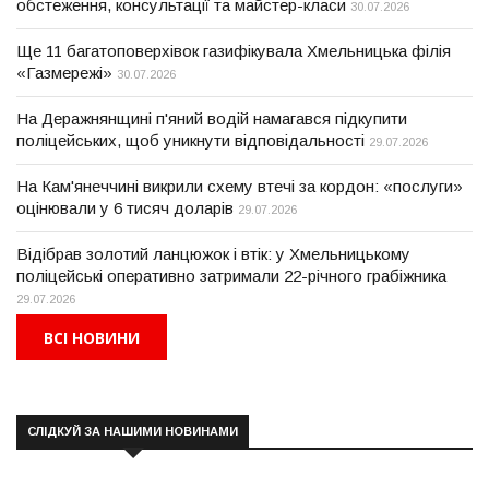
обстеження, консультації та майстер-класи
30.07.2026
Ще 11 багатоповерхівок газифікувала Хмельницька філія
«Газмережі»
30.07.2026
На Деражнянщині п'яний водій намагався підкупити
поліцейських, щоб уникнути відповідальності
29.07.2026
На Кам'янеччині викрили схему втечі за кордон: «послуги»
оцінювали у 6 тисяч доларів
29.07.2026
Відібрав золотий ланцюжок і втік: у Хмельницькому
поліцейські оперативно затримали 22-річного грабіжника
29.07.2026
ВСІ НОВИНИ
СЛІДКУЙ ЗА НАШИМИ НОВИНАМИ