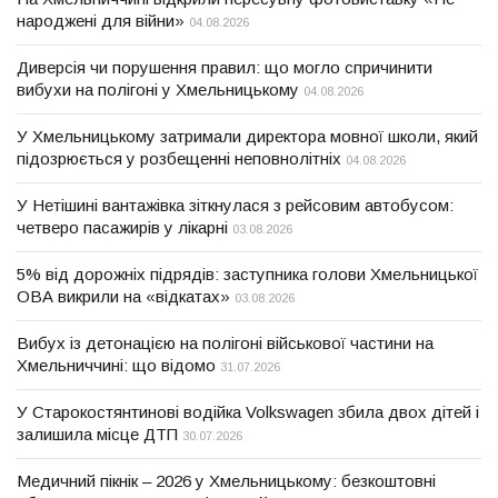
народжені для війни»
04.08.2026
Диверсія чи порушення правил: що могло спричинити
вибухи на полігоні у Хмельницькому
04.08.2026
У Хмельницькому затримали директора мовної школи, який
підозрюється у розбещенні неповнолітніх
04.08.2026
У Нетішині вантажівка зіткнулася з рейсовим автобусом:
четверо пасажирів у лікарні
03.08.2026
5% від дорожніх підрядів: заступника голови Хмельницької
ОВА викрили на «відкатах»
03.08.2026
Вибух із детонацією на полігоні військової частини на
Хмельниччині: що відомо
31.07.2026
У Старокостянтинові водійка Volkswagen збила двох дітей і
залишила місце ДТП
30.07.2026
Медичний пікнік – 2026 у Хмельницькому: безкоштовні