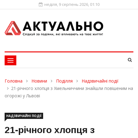
неділя, 9 серпень 2026, 01:10
Toggle
navigation
Головна
Новини
Поділля
Надзвичайні події
21-річного хлопця з Хмельниччини знайшли повішеним на
огорожі у Львові
НАДЗВИЧАЙНІ ПОДІЇ
21-річного хлопця з