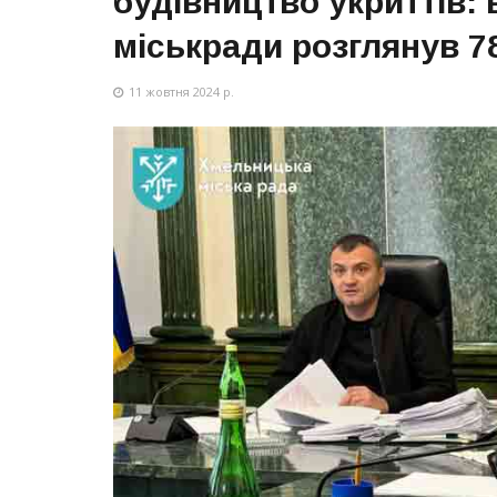
будівництво укриттів:
міськради розглянув 7
11 жовтня 2024 р.