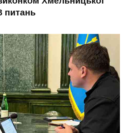
 виконком Хмельницької
8 питань