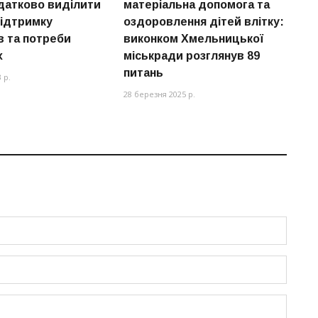
датково виділити
матеріальна допомога та
м
підтримку
оздоровлення дітей влітку:
п
в та потреби
виконком Хмельницької
08
х
міськради розглянув 89
питань
 р.
28 березня 2025 р.