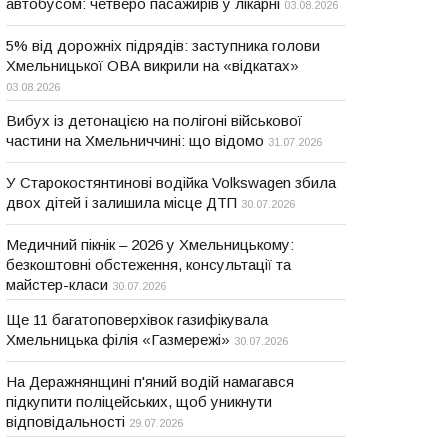
автобусом: четверо пасажирів у лікарні
03.08.2026
5% від дорожніх підрядів: заступника голови
Хмельницької ОВА викрили на «відкатах»
03.08.2026
Вибух із детонацією на полігоні військової
частини на Хмельниччині: що відомо
31.07.2026
У Старокостянтинові водійка Volkswagen збила
двох дітей і залишила місце ДТП
30.07.2026
Медичний пікнік – 2026 у Хмельницькому:
безкоштовні обстеження, консультації та
майстер-класи
30.07.2026
Ще 11 багатоповерхівок газифікувала
Хмельницька філія «Газмережі»
30.07.2026
На Деражнянщині п'яний водій намагався
підкупити поліцейських, щоб уникнути
відповідальності
29.07.2026