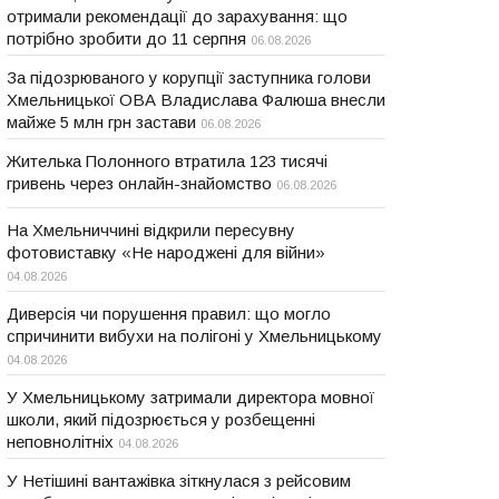
отримали рекомендації до зарахування: що
потрібно зробити до 11 серпня
06.08.2026
За підозрюваного у корупції заступника голови
Хмельницької ОВА Владислава Фалюша внесли
майже 5 млн грн застави
06.08.2026
Жителька Полонного втратила 123 тисячі
гривень через онлайн-знайомство
06.08.2026
На Хмельниччині відкрили пересувну
фотовиставку «Не народжені для війни»
04.08.2026
Диверсія чи порушення правил: що могло
спричинити вибухи на полігоні у Хмельницькому
04.08.2026
У Хмельницькому затримали директора мовної
школи, який підозрюється у розбещенні
неповнолітніх
04.08.2026
У Нетішині вантажівка зіткнулася з рейсовим