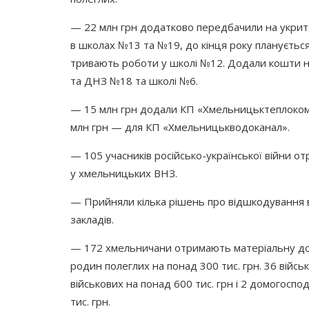
— 22 млн грн додатково передбачили на укрит
в школах №13 та №19, до кінця року плануєть
тривають роботи у школі №12. Додали кошти 
та ДНЗ №18 та школі №6.
— 15 млн грн додали КП
«Хмельницьктеплоко
млн грн — для КП
«Хмельницькводоканал
».
— 105 учасників російсько-української війни 
у хмельницьких ВНЗ.
— Прийняли кілька рішень про відшкодування ва
закладів.
— 172 хмельничани отримають матеріальну доп
родин полеглих на понад 300 тис. грн. 36 військ
військових на понад 600 тис. грн і 2 домогосп
тис. грн.