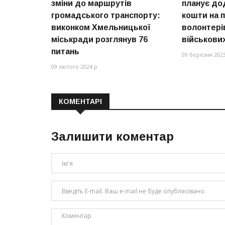
зміни до маршрутів
планує до
громадського транспорту:
кошти на 
виконком Хмельницької
волонтері
міськради розглянув 76
військови
питань
09 березня 2023
09 лютого 2024 р.
КОМЕНТАРІ
Залишити коментар