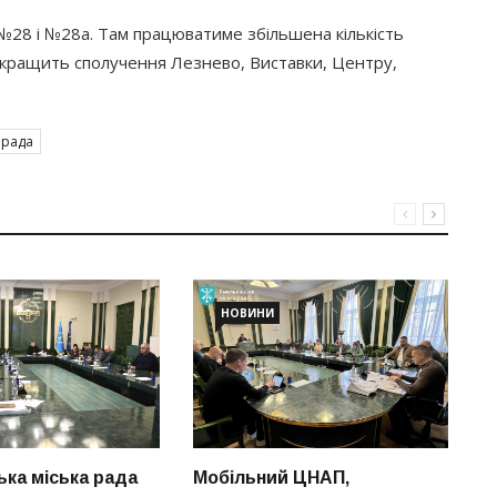
№28 і №28а. Там працюватиме збільшена кількість
кращить сполучення Лезнево, Виставки, Центру,
 рада
НОВИНИ
ка міська рада
Мобільний ЦНАП,
В