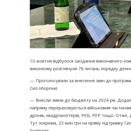
10 жовтня відбулося засідання виконавчого ком
виконкому розглянули 78 питань порядку денн
— Проголосували за внесення змін до програми 
Сил оборони.
— Внесли зміни до бюджету на 2024 рік.
Додал
напряму перераховуються військовим частинам
дронів, квадрокоптерів, РЕБ, РЕР тощо.
Отже, 
Тут зокрема, 23 млн грн на пряму підтримку Си
полеглих.