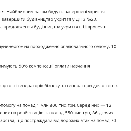
тя. Найближчим часом будуть завершені укриття
ся завершити будівництво укриття у ДНЗ №23,
на продовження будівництва укриття в Шаровечці
муненерго
» на проходження опалювального сезону, 10
отримують 50% компенсації оплати навчання
ртості генераторів бізнесу та генератори для освітніх
омогу на понад 1 млн 800 тис. грн. Серед них — 12
ових на реабілітацію на понад 550 тис. грн, 86 діючих
одарства, що постраждали від ворожих атак на понад 70