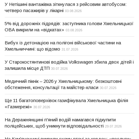
У Нетішині вантажівка зіткнулася з рейсовим автобусом:
четверо пасажирів у лікарні
03.08.2026
5% від дорожніх підрядів: заступника голови Хмельницької
ОВА викрили на «відкатах»
03.08.2026
Вибух із детонацією на полігоні військової частини на
Хмельниччині: що відомо
31.07.2026
У Старокостянтинові водійка Volkswagen збила двох дітей і
залишила місце ДТП
30.07.2026
Медичний пікнік – 2026 у Хмельницькому: безкоштовні
обстеження, консультації та майстер-класи
30.07.2026
Ще 11 багатоповерхівок газифікувала Хмельницька філія
«Газмережі»
30.07.2026
На Деражнянщині п'яний водій намагався підкупити
поліцейських, щоб уникнути відповідальності
29.07.2026
На Кам'янеччині викрили схему втечі за кордон: «послуги»