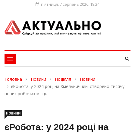
п'ятниця, 7 серпень 2026, 18:24
Toggle
navigation
Головна
Новини
Поділля
Новини
єРобота: у 2024 році на Хмельниччині створено тисячу
нових робочих місць
НОВИНИ
єРобота: у 2024 році на