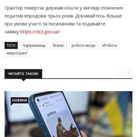
Грантер повертає державі кошти у вигляді сплачених
податків впродовж трьох років. Дізнавайтесь більше
про умови участі за посиланням та подавайте
заявку
https://dcz.gov.ua/
ТЕГИ:
підприємець
бізнес
робочі місця
єРобота
мікрогрант
ЧИТАЙТЕ ТАКОЖ:
НОВИНИ