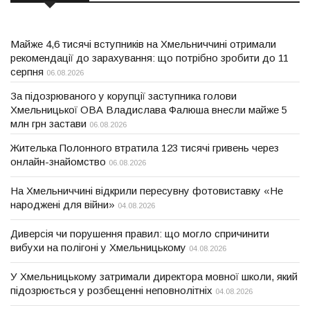
Майже 4,6 тисячі вступників на Хмельниччині отримали
рекомендації до зарахування: що потрібно зробити до 11
серпня
06.08.2026
За підозрюваного у корупції заступника голови
Хмельницької ОВА Владислава Фалюша внесли майже 5
млн грн застави
06.08.2026
Жителька Полонного втратила 123 тисячі гривень через
онлайн-знайомство
06.08.2026
На Хмельниччині відкрили пересувну фотовиставку «Не
народжені для війни»
04.08.2026
Диверсія чи порушення правил: що могло спричинити
вибухи на полігоні у Хмельницькому
04.08.2026
У Хмельницькому затримали директора мовної школи, який
підозрюється у розбещенні неповнолітніх
04.08.2026