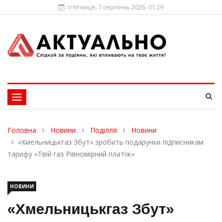
п'ятниця, 7 серпень 2026, 01:29
Toggle
navigation
Головна
Новини
Поділля
Новини
«Хмельницькгаз Збут» зробить подарунки підписникам
тарифу «Твій газ Рівномірний платіж»
НОВИНИ
«Хмельницькгаз Збут»