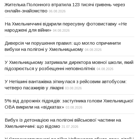
Жителька Полонного втратила 123 тисячі гривень через
онлайн-знайомство
06.08.2026
На Хмельниччині відкрили пересувну фотовиставку «Не
народжені для війни»
04.08.2026
Диверсія чи порушення правил: що могло спричинити
вибухи на полігоні у Хмельницькому
04.08.2026
У Хмельницькому затримали директора мовної школи, який
підозрюється у розбещенні неповнолітніх
04.08.2026
У Нетішині вантажівка зіткнулася з рейсовим автобусом:
четверо пасажирів у лікарні
03.08.2026
5% від дорожніх підрядів: заступника голови Хмельницької
ОВА викрили на «відкатах»
03.08.2026
Вибух із детонацією на полігоні військової частини на
Хмельниччині: що відомо
31.07.2026