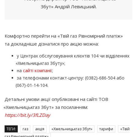
Збут» Андрій Левицький.
Комфортно перейти на
«Твій
газ Рівномірний платіж»
та докладніше дізнатися про акцію можна:
у Центрах обслуговування клієнтів 104 чи відділеннях
«Хмельницькгаз
Збуту»;
на
сайті компанії
;
за телефонами контакт-центру:
(0382
)-686-504 або
(067
)-01-14-104.
Детальні умови акції опубліковані на сайті ТОВ
«Хмельницькгаз
Збут» за посиланням:
https://bit.ly/3fLZDay
ТЕГИ:
газ
акція
«Хмельницькгаз Збут»
тарифи
«Твій
газ Рівномірний платіж»