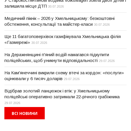
У Старокостянтинові водійка Volkswagen збила двох дітей і
залишила місце ДТП
30.07.2026
Медичний пікнік – 2026 у Хмельницькому: безкоштовні
обстеження, консультації та майстер-класи
30.07.2026
Ще 11 багатоповерхівок газифікувала Хмельницька філія
«Газмережі»
30.07.2026
На Деражнянщині п'яний водій намагався підкупити
поліцейських, щоб уникнути відповідальності
29.07.2026
На Кам'янеччині викрили схему втечі за кордон: «послуги»
оцінювали у 6 тисяч доларів
29.07.2026
Відібрав золотий ланцюжок і втік: у Хмельницькому
поліцейські оперативно затримали 22-річного грабіжника
29.07.2026
ВСІ НОВИНИ