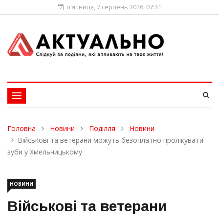
п'ятниця, 7 серпень 2026, 07:31
Toggle
navigation
Головна
Новини
Поділля
Новини
Військові та ветерани можуть безоплатно пролікувати
зуби у Хмельницькому
НОВИНИ
Військові та ветерани