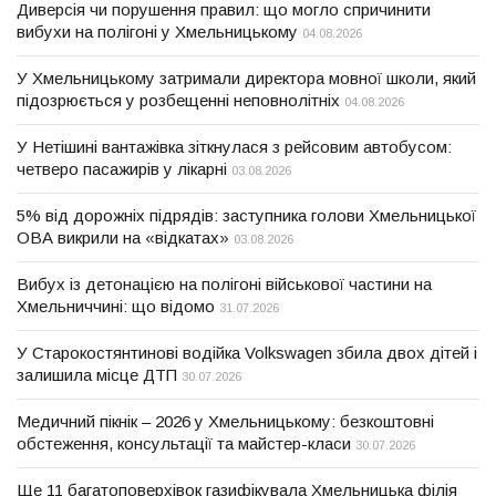
Диверсія чи порушення правил: що могло спричинити
вибухи на полігоні у Хмельницькому
04.08.2026
У Хмельницькому затримали директора мовної школи, який
підозрюється у розбещенні неповнолітніх
04.08.2026
У Нетішині вантажівка зіткнулася з рейсовим автобусом:
четверо пасажирів у лікарні
03.08.2026
5% від дорожніх підрядів: заступника голови Хмельницької
ОВА викрили на «відкатах»
03.08.2026
Вибух із детонацією на полігоні військової частини на
Хмельниччині: що відомо
31.07.2026
У Старокостянтинові водійка Volkswagen збила двох дітей і
залишила місце ДТП
30.07.2026
Медичний пікнік – 2026 у Хмельницькому: безкоштовні
обстеження, консультації та майстер-класи
30.07.2026
Ще 11 багатоповерхівок газифікувала Хмельницька філія