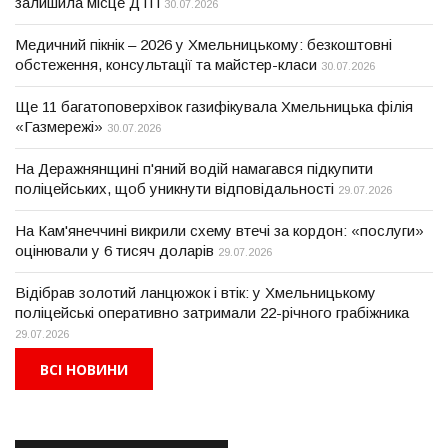
залишила місце ДТП
30.07.2026
Медичний пікнік – 2026 у Хмельницькому: безкоштовні
обстеження, консультації та майстер-класи
30.07.2026
Ще 11 багатоповерхівок газифікувала Хмельницька філія
«Газмережі»
30.07.2026
На Деражнянщині п'яний водій намагався підкупити
поліцейських, щоб уникнути відповідальності
29.07.2026
На Кам'янеччині викрили схему втечі за кордон: «послуги»
оцінювали у 6 тисяч доларів
29.07.2026
Відібрав золотий ланцюжок і втік: у Хмельницькому
поліцейські оперативно затримали 22-річного грабіжника
29.07.2026
ВСІ НОВИНИ