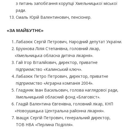
з питань запобігання корупції Хмельницької міської
ради.
Смаль Юрій Валентинович, пенсіонер.
«ЗА
МАЙБУТНЄ»
Лабазюк Сергій Петрович, Народний депутат України.
Брухнова Лілія Степанівна, головний лікар,
«Хмельницька
обласна дитяча лікарня».
Гай Ігор Віталійович, директор, приватне
підприємство
«Калинський
ключ».
Лабазюк Петро Петрович, директор, приватне
підприємство
«Аграрна
компанія 2004».
Гладуняк Іван Васильович, голова наглядової ради,
Хмельницький обласний фонд
«Благовіст
».
Гладій Валентина Євгенівна, головний лікар, КНП
«Новоушицька
Центральна районна лікарня».
Іващук Сергій Петрович, генеральний директор,
ТОВ НВА
«Перлина
Поділля».