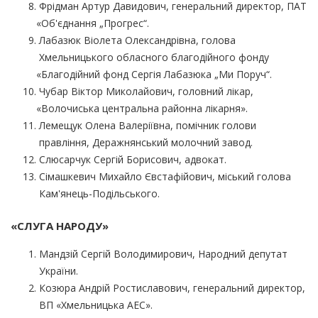
Фрідман Артур Давидович, генеральний директор, ПАТ
«Об
'єднання „Прогрес“.
Лабазюк Віолета Олександрівна, голова
Хмельницького обласного благодійного фонду
«Благодійний
фонд Сергія Лабазюка „Ми Поруч“.
Чубар Віктор Миколайович, головний лікар,
«Волочиська
центральна районна лікарня».
Лемещук Олена Валеріївна, помічник голови
правління, Деражнянський молочний завод.
Слюсарчук Сергій Борисович, адвокат.
Сімашкевич Михайло Євстафійович, міський голова
Кам'янець-Подільського.
«СЛУГА
НАРОДУ»
Мандзій Сергій Володимирович, Народний депутат
України.
Козюра Андрій Ростиславович, генеральний директор,
ВП
«Хмельницька
АЕС».