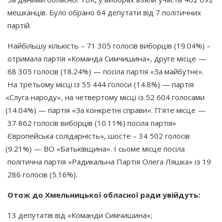
мешканців. Було обрано 64 депутати від 7 політичних
партій.
Найбільшу кількість – 71 305 голосів виборців
(19
.04%) –
отримала партія
«Команда
Симчишина», друге місце —
68 305 голосів
(18
.24%) — посіла партія
«За
майбутнє».
На третьому місці із 55 444 голоси
(14
.8%) — партія
«Слуга
народу», на четвертому місці із 52 604 голосами
(14
.04%) — партія
«За
конкретні справи». П’яте місце —
37 862 голосів виборців
(10
.11%) посіла партія»
Європейська солідарність», шосте – 34 502 голосів
(9
.21%) — ВО
«Батьківщина
». І сьоме місце посіла
політична партія
«Радикальна
Партія Олега Ляшка» із 19
286 голосів
(5
.16%).
Отож до Хмельницької обласної ради увійдуть:
13 депутатів від
«Команди
Симчишина»;