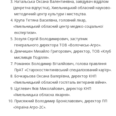
Натальська Оксана Валентинівна, завідувач відділом
(декретна
відпустка), Хмельницький обласний науково-
методичний центр культури і мистецтва.
Крупа Тетяна Василівна, головний лікар,
«Хмельницький
обласний центр медико-соціальної
експертизи».
Зозуля Сергій Володимирович, заступник
генерального директора ТОВ
«Волочиськ
-Агро».
Демчишен Михайло Григорович, директор, ТОВ
«Клуб
мисливців Поділля».
Романюк Володимир Віталійович, голова правління
ПрАТ
«Старокостянтинівський
спеціалізований кар’єр».
Бочкарьова Оксана Валеріївна, директор КНП
«Хмельницький
обласний госпіталь ветеранів війни».
Цуглевич Яків Миколайович, директор КНП
«Хмельницька
обласна лікарня».
Присяжний Володимир Броніславович, директор ПП
«Україна
Агро-2С».