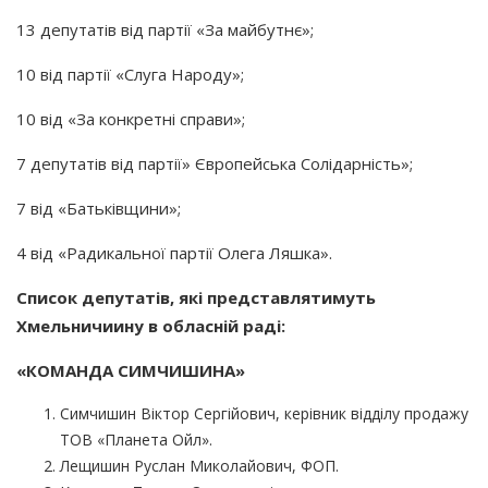
13 депутатів від партії
«За
майбутнє»;
10 від партії
«Слуга
Народу»;
10 від
«За
конкретні справи»;
7 депутатів від партії» Європейська Солідарність»;
7 від
«Батьківщини
»;
4 від
«Радикальної
партії Олега Ляшка».
Список депутатів, які представлятимуть
Хмельничиину в обласній раді:
«КОМАНДА
СИМЧИШИНА»
Симчишин Віктор Сергійович, керівник відділу продажу
ТОВ
«Планета
Ойл».
Лещишин Руслан Миколайович, ФОП.