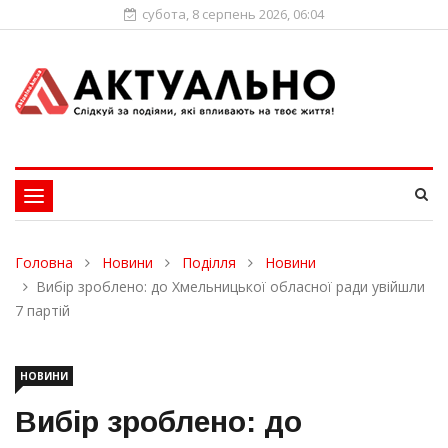
субота, 8 серпень 2026, 06:04
Toggle
navigation
Головна
Новини
Поділля
Новини
Вибір зроблено: до Хмельницької обласної ради увійшли
7 партій
НОВИНИ
Вибір зроблено: до