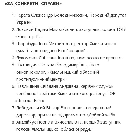
«ЗА
КОНКРЕТНІ СПРАВИ»
Герега Олександр Володимирович, Народний депутат
України.
Лозовий Вадим Миколайович, заступник голови ТОВ
«Епіцентр
К».
Шоробура Інна Михайлівна, ректор Хмельницької
гуманітарно-педагогічної академії.
Лукомська Світлана Іванівна, тимчасово не працює.
П’ятницька Тетяна Володимирівна, лікар
онкогінеколог,
«Хмельницький
обласний
протипухлинний центр».
Павлишина Світлана Андріївна, керівник служби
соціальної політики Хмельницького регіону, ТОВ
«Лотівка
Еліт».
Лебединський Віктор Вікторович, генеральний
директор, приватне підприємство
«Добрий
хліб».
Андрійчук Неоніла Вячеславівна, перший заступник
голови Хмельницької обласної ради.