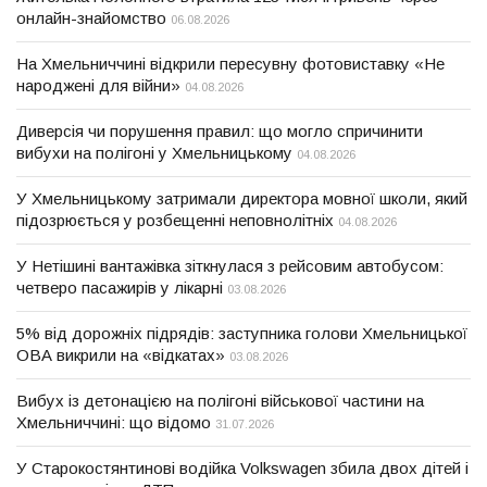
онлайн-знайомство
06.08.2026
На Хмельниччині відкрили пересувну фотовиставку «Не
народжені для війни»
04.08.2026
Диверсія чи порушення правил: що могло спричинити
вибухи на полігоні у Хмельницькому
04.08.2026
У Хмельницькому затримали директора мовної школи, який
підозрюється у розбещенні неповнолітніх
04.08.2026
У Нетішині вантажівка зіткнулася з рейсовим автобусом:
четверо пасажирів у лікарні
03.08.2026
5% від дорожніх підрядів: заступника голови Хмельницької
ОВА викрили на «відкатах»
03.08.2026
Вибух із детонацією на полігоні військової частини на
Хмельниччині: що відомо
31.07.2026
У Старокостянтинові водійка Volkswagen збила двох дітей і