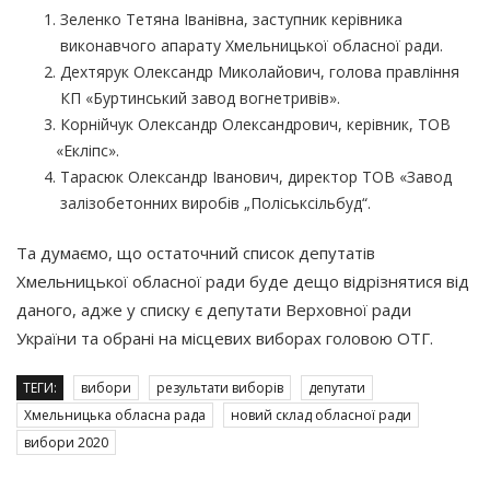
Зеленко Тетяна Іванівна, заступник керівника
виконавчого апарату Хмельницької обласної ради.
Дехтярук Олександр Миколайович, голова правління
КП
«Буртинський
завод вогнетривів».
Корнійчук Олександр Олександрович, керівник, ТОВ
«Екліпс
».
Тарасюк Олександр Іванович, директор ТОВ
«Завод
залізобетонних виробів „Поліськсільбуд“.
Та думаємо, що остаточний список депутатів
Хмельницької обласної ради буде дещо відрізнятися від
даного, адже у списку є депутати Верховної ради
України та обрані на місцевих виборах головою ОТГ.
ТЕГИ:
вибори
результати виборів
депутати
Хмельницька обласна рада
новий склад обласної ради
вибори 2020